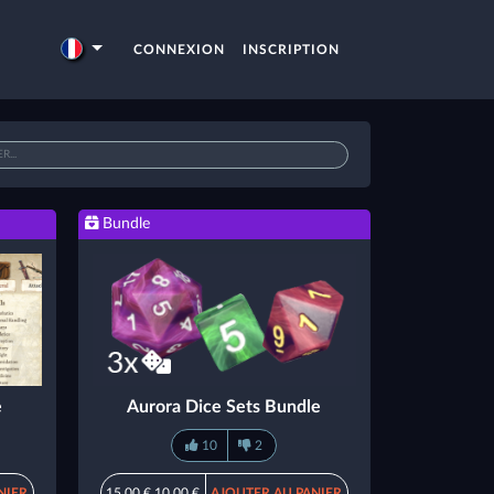
CONNEXION
INSCRIPTION
Bundle
e
Aurora Dice Sets Bundle
10
2
NIER
15,00 €
10,00 €
AJOUTER AU PANIER