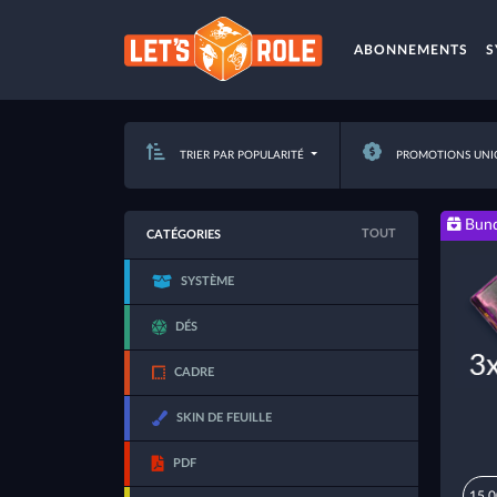
ABONNEMENTS
S
TRIER PAR POPULARITÉ
PROMOTIONS UNI
Bund
TOUT
CATÉGORIES
SYSTÈME
DÉS
CADRE
SKIN DE FEUILLE
PDF
15,0