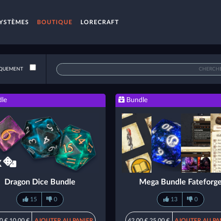
YSTÈMES
BOUTIQUE
LORECRAFT
QUEMENT
le
Bundle
Dragon Dice Bundle
Mega Bundle Fateforg
15
0
13
0
0 €
10,00 €
AJOUTER AU PANIER
42,00 €
25,00 €
AJOUTER AU PA