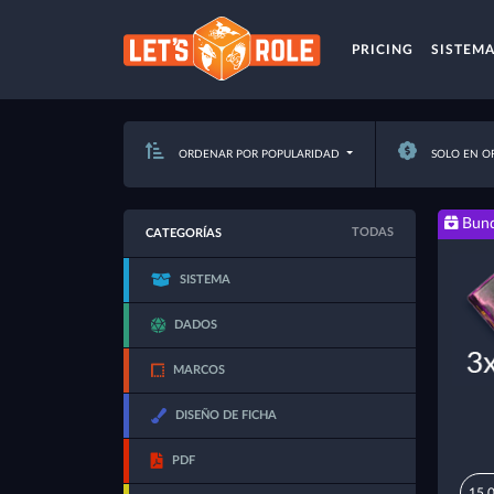
PRICING
SISTEM
ORDENAR POR POPULARIDAD
SOLO EN O
Bund
TODAS
CATEGORÍAS
SISTEMA
DADOS
MARCOS
DISEÑO DE FICHA
PDF
15,