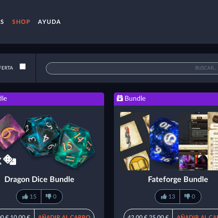
AS
SHOP
AYUDA
FERTA
le
Bundle
Dragon Dice Bundle
Fateforge Bundle
15
0
13
0
00 €
10,00 €
AÑADIR AL CARRO
42,00 €
25,00 €
AÑADIR AL C