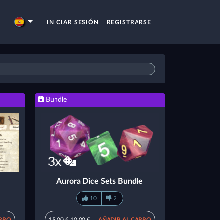
INICIAR SESIÓN
REGISTRARSE
Bundle
Aurora Dice Sets Bundle
10
2
ARRO
15,00 €
10,00 €
AÑADIR AL CARRO