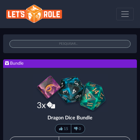
Bundle
Dragon Dice Bundle
15
0