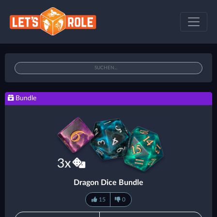
Bundle
Dragon Dice Bundle
15
0