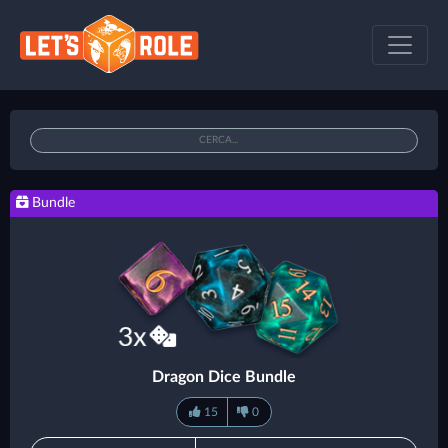
Bundle
Dragon Dice Bundle
15
0