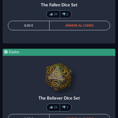
The Fallen Dice Set
34
2
8,00 €
AÑADIR AL CARRO
Dados
The Believer Dice Set
26
1