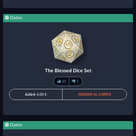
Dados
The Blessed Dice Set
31
1
8,00 €
4,00 €
AÑADIR AL CARRO
Dados