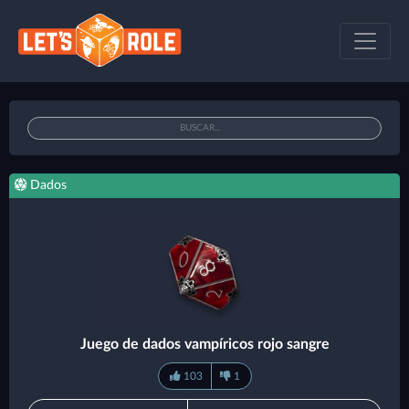
Dados
Juego de dados vampíricos rojo sangre
103
1