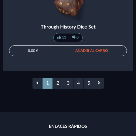
Through History Dice Set
13
0
8,00 €
AÑADIR AL CARRO
1
2
3
4
5
ENLACES RÁPIDOS