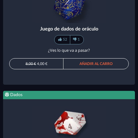
Juego de dados de oráculo
52
1
¿Ves lo que va a pasar?
8,00 €
4,00 €
AÑADIR AL CARRO
Dados