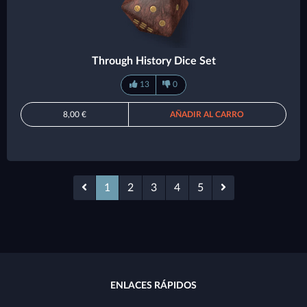
Through History Dice Set
13
0
8,00 €
AÑADIR AL CARRO
1
2
3
4
5
ENLACES RÁPIDOS