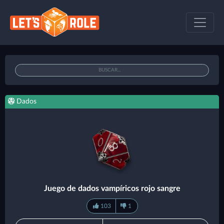
Dados
Juego de dados vampíricos rojo sangre
103
1