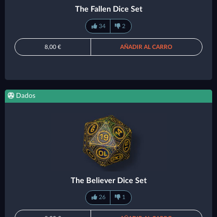
The Fallen Dice Set
34
2
8,00 €
AÑADIR AL CARRO
Dados
The Believer Dice Set
26
1