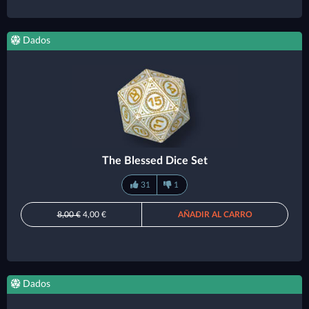
Dados
The Blessed Dice Set
31
1
8,00 €
4,00 €
AÑADIR AL CARRO
Dados