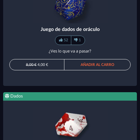
Juego de dados de oráculo
52
1
¿Ves lo que va a pasar?
8,00 €
4,00 €
AÑADIR AL CARRO
Dados