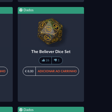
Dados
The Believer Dice Set
26
1
NHO
€ 8,00
ADICIONAR AO CARRINHO
Dados