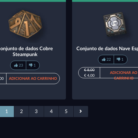
onjunto de dados Cobre
Conjunto de dados Nave Esp
Steampunk
22
1
23
1
€ 8,00
ADICIONAR AO
€ 4,00
CARRINHO
,00
ADICIONAR AO CARRINHO
1
2
3
4
5