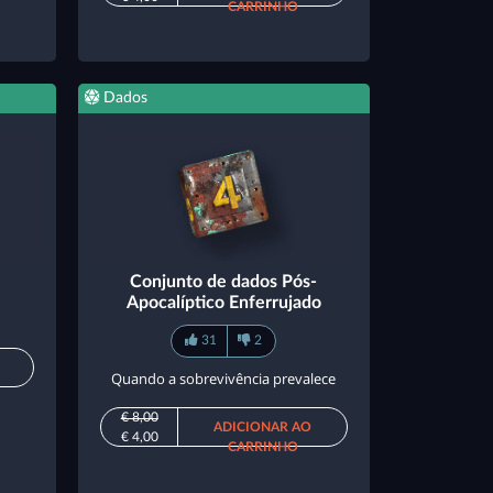
CARRINHO
Dados
Conjunto de dados Pós-
Apocalíptico Enferrujado
31
2
Quando a sobrevivência prevalece
€ 8,00
ADICIONAR AO
€ 4,00
CARRINHO