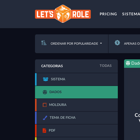
PRICING
SISTEM
ORDENAR POR POPULARIDADE
APENAS O
Dad
TODAS
CATEGORIAS
SISTEMA
DADOS
MOLDURA
Co
TEMA DE FICHA
PDF