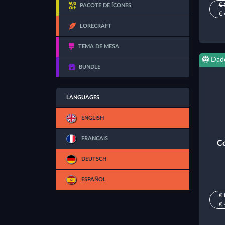
€ 
PACOTE DE ÍCONES
€ 
LORECRAFT
TEMA DE MESA
Dad
BUNDLE
LANGUAGES
ENGLISH
FRANÇAIS
Co
DEUTSCH
ESPAÑOL
€ 
€ 