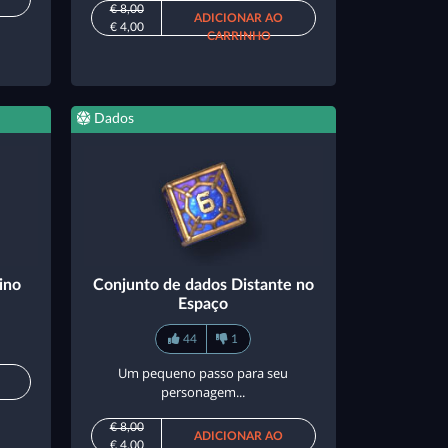
€ 8,00
ADICIONAR AO
€ 4,00
CARRINHO
Dados
ino
Conjunto de dados Distante no
Espaço
44
1
Um pequeno passo para seu
personagem...
€ 8,00
ADICIONAR AO
€ 4,00