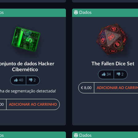
os
Dados
onjunto de dados Hacker
The Fallen Dice Set
Cibernético
34
2
40
2
€ 8,00
ADICIONAR AO CARRI
lha de segmentação detectada!
,00
ADICIONAR AO CARRINHO
os
Dados