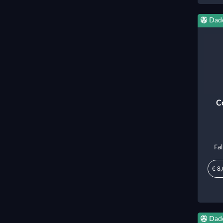
Dad
C
Fa
€ 8
Dad