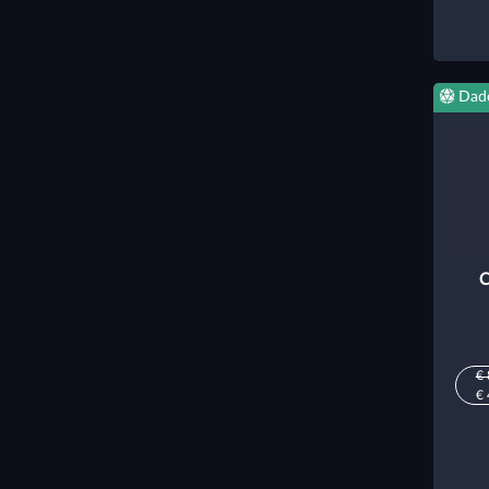
Dad
C
€ 
€ 