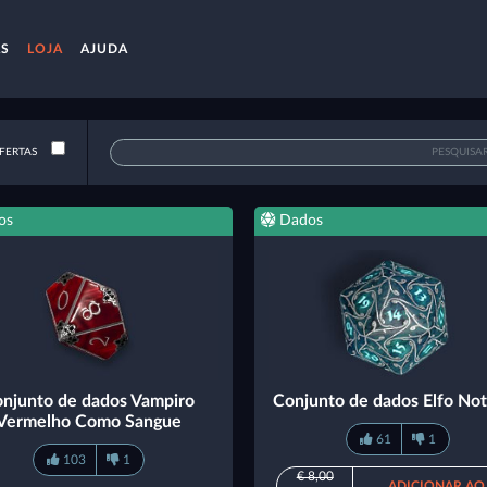
AS
LOJA
AJUDA
FERTAS
os
Dados
njunto de dados Vampiro
Conjunto de dados Elfo No
Vermelho Como Sangue
61
1
103
1
€ 8,00
ADICIONAR AO