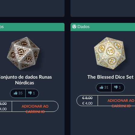
os
Dados
onjunto de dados Runas
The Blessed Dice Set
Nórdicas
31
1
35
1
€ 8,00
ADICIONAR AO
€ 4,00
8,00
CARRINHO
ADICIONAR AO
4,00
CARRINHO