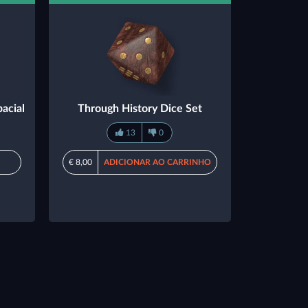
acial
Through History Dice Set
13
0
€ 8,00
ADICIONAR AO CARRINHO