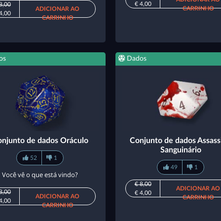
€ 4,00
8,00
CARRINHO
ADICIONAR AO
4,00
CARRINHO
os
Dados
njunto de dados Oráculo
Conjunto de dados Assass
Sanguinário
52
1
49
1
Você vê o que está vindo?
€ 8,00
ADICIONAR AO
8,00
€ 4,00
ADICIONAR AO
CARRINHO
4,00
CARRINHO