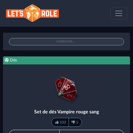
Dés
Set de dés Vampire rouge sang
103
1