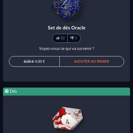
Set de dés Oracle
52
1
Voyez-vous ce qui va survenir ?
8,00 €
4,00 €
AJOUTER AU PANIER
Dés