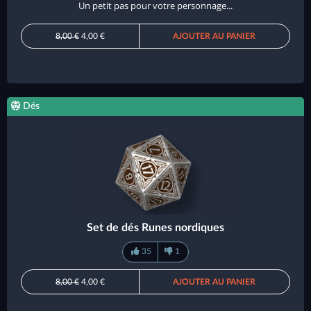
Un petit pas pour votre personnage...
8,00 €
4,00 €
AJOUTER AU PANIER
Dés
Set de dés Runes nordiques
35
1
8,00 €
4,00 €
AJOUTER AU PANIER