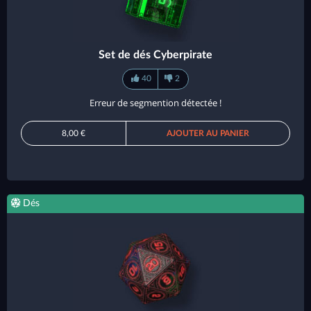
Set de dés Cyberpirate
40
2
Erreur de segmention détectée !
8,00 €
AJOUTER AU PANIER
Dés