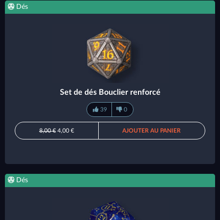
Dés
Set de dés Bouclier renforcé
39
0
8,00 €
4,00 €
AJOUTER AU PANIER
Dés