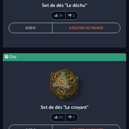
Set de dés "Le déchu"
34
2
8,00 €
AJOUTER AU PANIER
Dés
Set de dés "Le croyant"
26
1