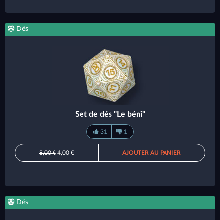
Dés
Set de dés "Le béni"
31
1
8,00 €
4,00 €
AJOUTER AU PANIER
Dés