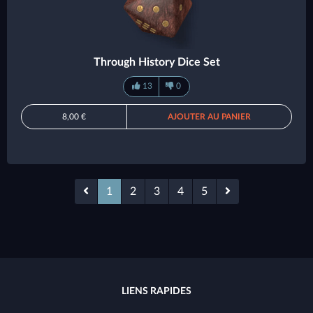
Through History Dice Set
13
0
8,00 €
AJOUTER AU PANIER
1
2
3
4
5
LIENS RAPIDES