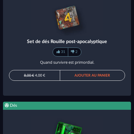
Set de dés Rouille post-apocalyptique
31
2
Quand survivre est primordial.
8,00 €
4,00 €
AJOUTER AU PANIER
Dés