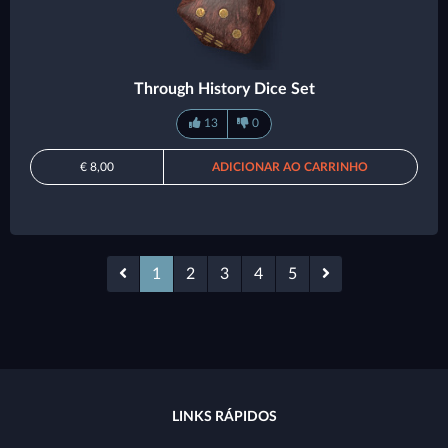
Through History Dice Set
13
0
€ 8,00
ADICIONAR AO CARRINHO
1
2
3
4
5
LINKS RÁPIDOS