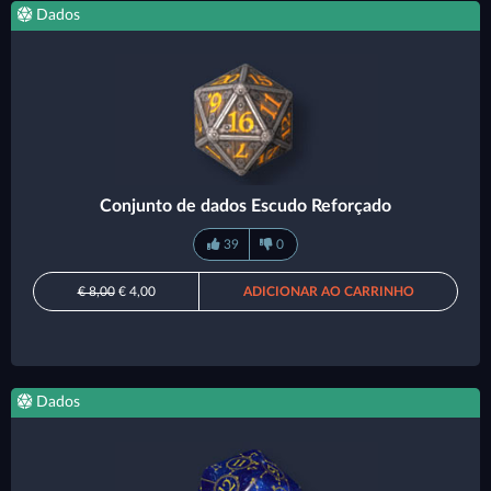
Dados
Conjunto de dados Escudo Reforçado
39
0
€ 8,00
€ 4,00
ADICIONAR AO CARRINHO
Dados