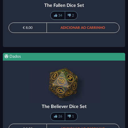
The Fallen Dice Set
34
2
€ 8,00
ADICIONAR AO CARRINHO
Dados
The Believer Dice Set
26
1