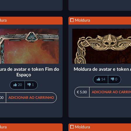
ura
Moldura
ra de avatar e token Fim do
Moldura de avatar e token
Espaço
14
0
20
1
€ 5,00
ADICIONAR AO CARRI
,00
ADICIONAR AO CARRINHO
ura
Moldura