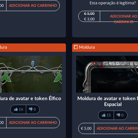
Esta operação é legítima?
,00
ADICIONAR AO CARRINHO
€ 5,00
ADICIONAR AO
€ 3,00
CARRINHO
ura
Moldura
ura de avatar e token Élfico
Moldura de avatar e token
Espacial
16
0
15
0
,00
ADICIONAR AO CARRINHO
€ 5,00
ADICIONAR AO CARRI