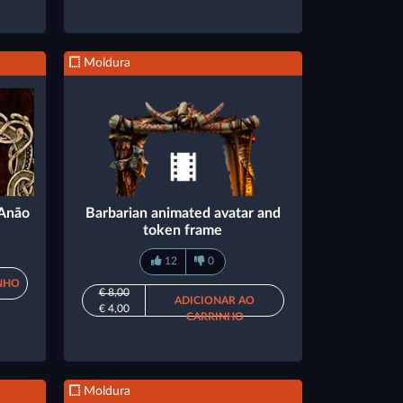
Moldura
 Anão
Barbarian animated avatar and
token frame
12
0
NHO
€ 8,00
ADICIONAR AO
€ 4,00
CARRINHO
Moldura