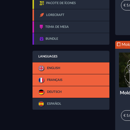
PACOTE DE ÍCONES
€ 5
LORECRAFT
TEMA DE MESA
BUNDLE
Mold
LANGUAGES
ENGLISH
FRANÇAIS
DEUTSCH
Mold
ESPAÑOL
€ 5