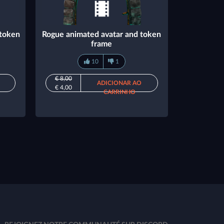
 token
Rogue animated avatar and token
frame
10
1
€ 8,00
ADICIONAR AO
€ 4,00
CARRINHO