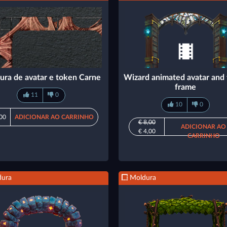
ura de avatar e token Carne
Wizard animated avatar and
frame
11
0
10
0
,00
ADICIONAR AO CARRINHO
€ 8,00
ADICIONAR AO
€ 4,00
CARRINHO
ura
Moldura