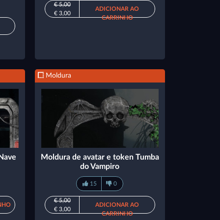
€ 5,00
ADICIONAR AO
€ 3,00
CARRINHO
Moldura
 Nave
Moldura de avatar e token Tumba
do Vampiro
15
0
€ 5,00
NHO
ADICIONAR AO
€ 3,00
CARRINHO