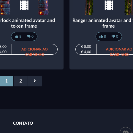
rlock animated avatar and
Ranger animated avatar and
token frame
frame
8
0
8
0
8,00
€ 8,00
ADICIONAR AO
ADICIONAR AO
4,00
€ 4,00
CARRINHO
CARRINHO
1
2
CONTATO