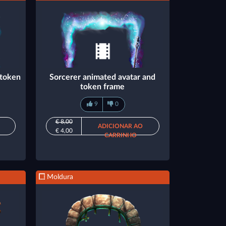
 token
Sorcerer animated avatar and
token frame
9
0
€ 8,00
ADICIONAR AO
€ 4,00
CARRINHO
Moldura