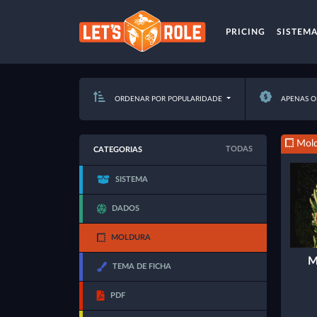
PRICING
SISTEM
ORDENAR POR POPULARIDADE
APENAS O
Mold
TODAS
CATEGORIAS
SISTEMA
DADOS
MOLDURA
M
TEMA DE FICHA
PDF