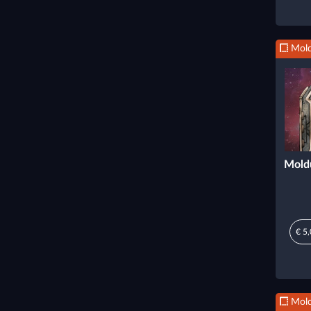
Mold
Moldu
€ 5
Mold