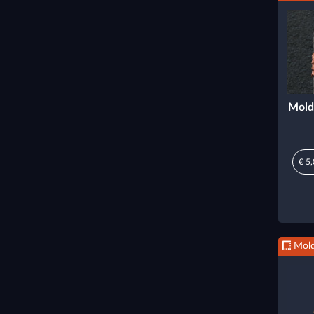
Mold
€ 5
Mold