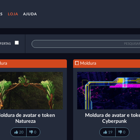
AS
LOJA
AJUDA
FERTAS
ura
Moldura
oldura de avatar e token
Moldura de avatar e tok
Natureza
Cyberpunk
20
0
19
0