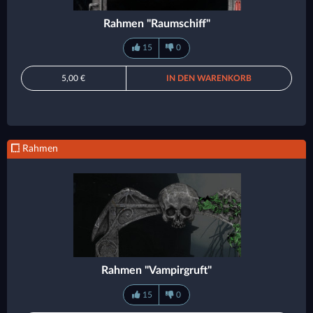
Rahmen "Raumschiff"
15
0
5,00 €
IN DEN WARENKORB
Rahmen
Rahmen "Vampirgruft"
15
0