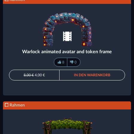
Warlock animated avatar and token frame
8
0
8,00 €
4,00 €
IN DEN WARENKORB
Rahmen