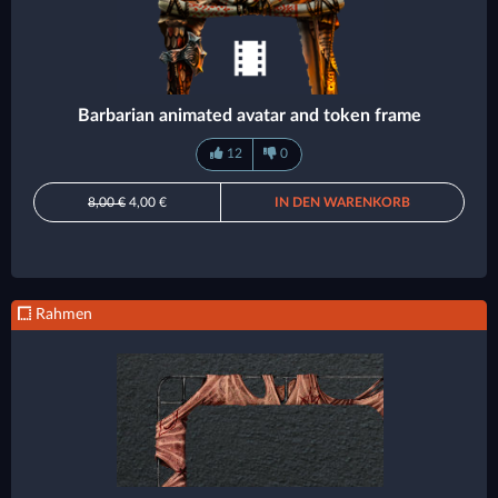
Barbarian animated avatar and token frame
12
0
8,00 €
4,00 €
IN DEN WARENKORB
Rahmen