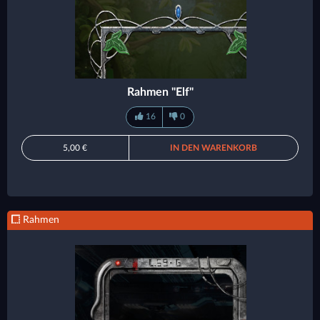
Rahmen "Elf"
16
0
5,00 €
IN DEN WARENKORB
Rahmen