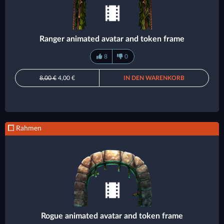
Ranger animated avatar and token frame
8
0
8,00 €
4,00 €
IN DEN WARENKORB
Rahmen
Rogue animated avatar and token frame