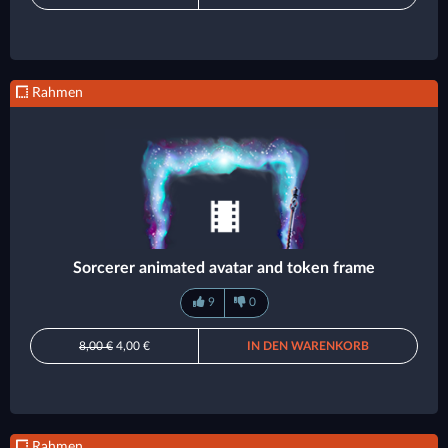
Rahmen
Sorcerer animated avatar and token frame
9
0
8,00 €
4,00 €
IN DEN WARENKORB
Rahmen