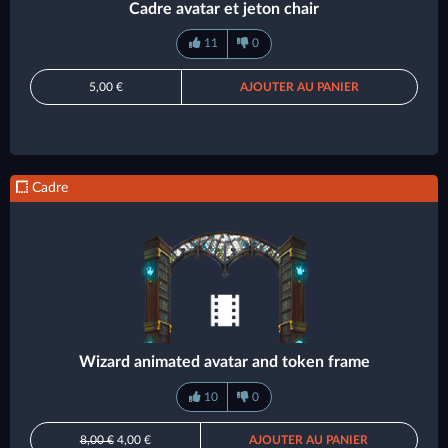
Cadre avatar et jeton chair
11
0
5,00 €
AJOUTER AU PANIER
Cadre
Wizard animated avatar and token frame
10
0
8,00 €
4,00 €
AJOUTER AU PANIER