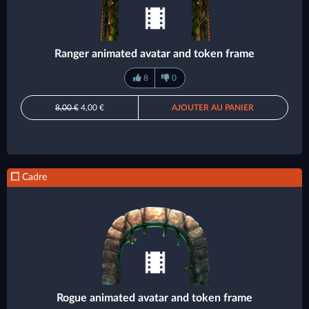
Ranger animated avatar and token frame
8
0
8,00 €
4,00 €
AJOUTER AU PANIER
Cadre
Rogue animated avatar and token frame