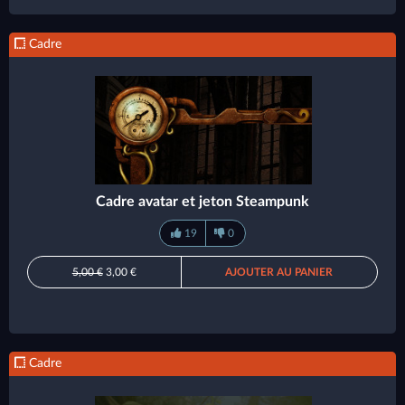
Cadre
Cadre avatar et jeton Steampunk
19
0
5,00 €
3,00 €
AJOUTER AU PANIER
Cadre