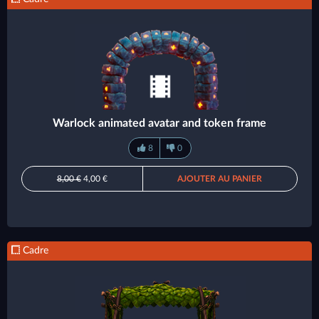
Warlock animated avatar and token frame
8
0
8,00 €
4,00 €
AJOUTER AU PANIER
Cadre