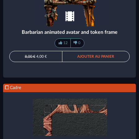
Barbarian animated avatar and token frame
12
0
8,00 €
4,00 €
AJOUTER AU PANIER
Cadre