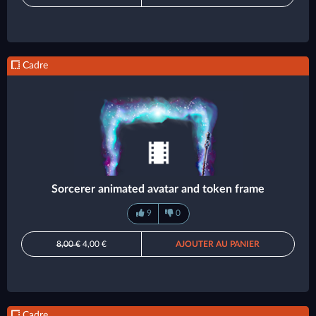
Cadre
Sorcerer animated avatar and token frame
9
0
8,00 €
4,00 €
AJOUTER AU PANIER
Cadre