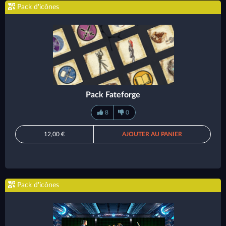
Pack d'icônes
Pack Fateforge
8
0
12,00 €
AJOUTER AU PANIER
Pack d'icônes