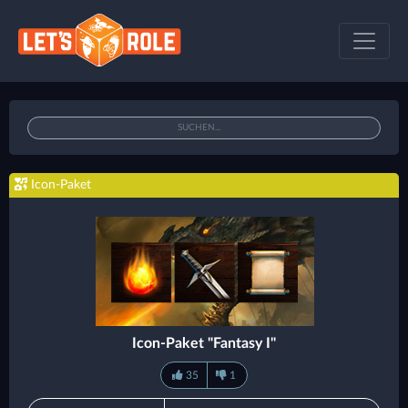
Icon-Paket
Icon-Paket "Fantasy I"
35
1