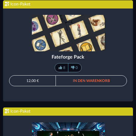
Icon-Paket
Fateforge Pack
8
0
12,00 €
IN DEN WARENKORB
Icon-Paket