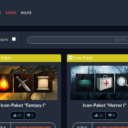
E
SHOP
HILFE
EBOTE
-Paket
Icon-Paket
Icon-Paket "Fantasy I"
Icon-Paket "Horror I"
35
1
16
0
00 €
IN DEN WARENKORB
8,00 €
IN DEN WARENKO