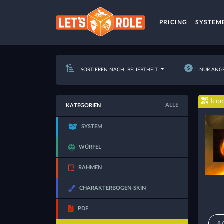
PRICING
SYSTEM
SORTIEREN NACH: BELIEBTHEIT
NUR ANG
Icon
ALLE
KATEGORIEN
SYSTEM
WÜRFEL
RAHMEN
CHARAKTERBOGEN-SKIN
PDF
8,