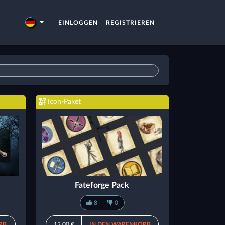
EINLOGGEN
REGISTRIEREN
Icon-Paket
Fateforge Pack
8
0
RB
12,00 €
IN DEN WARENKORB