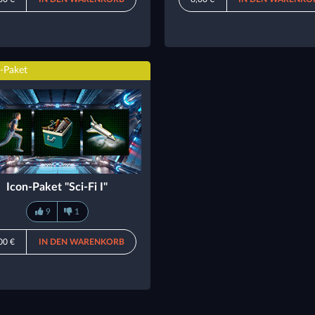
-Paket
Icon-Paket "Sci-Fi I"
9
1
00 €
IN DEN WARENKORB