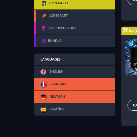
ICON-PAKET
LORECRAFT
SPIELTISCH-SKINS
Icon
BUNDLE
LANGUAGES
ENGLISH
FRANÇAIS
DEUTSCH
8,
ESPAÑOL