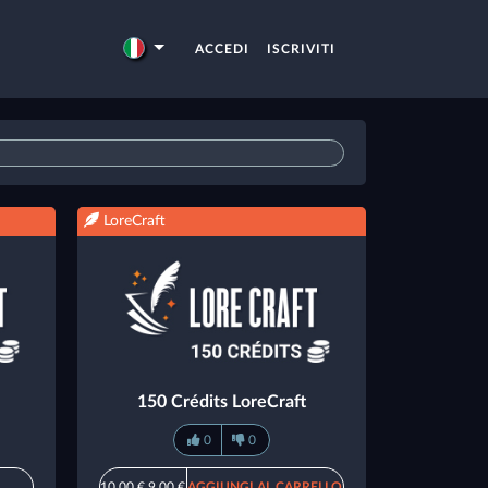
ACCEDI
ISCRIVITI
LoreCraft
150 Crédits LoreCraft
0
0
10,00 €
9,00 €
AGGIUNGI AL CARRELLO