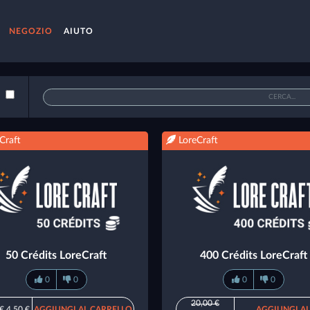
NEGOZIO
AIUTO
Craft
LoreCraft
50 Crédits LoreCraft
400 Crédits LoreCraft
0
0
0
0
20,00 €
 €
4,50 €
AGGIUNGI AL CARRELLO
AGGIUNGI AL