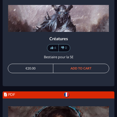
Créatures
6
0
Bestiaire pour la 5E
€20.00
ADD TO CART
PDF