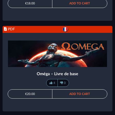
€18.00
ADD TO CART
PDF
Oméga – Livre de base
4
0
€20.00
ADD TO CART