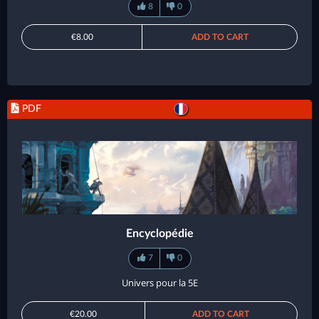
8
0
€8.00
ADD TO CART
PDF
Encyclopédie
7
0
Univers pour la 5E
€20.00
ADD TO CART