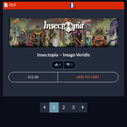
PDF
Insectopia – Imago Veridis
4
0
€12.00
ADD TO CART
1
2
3