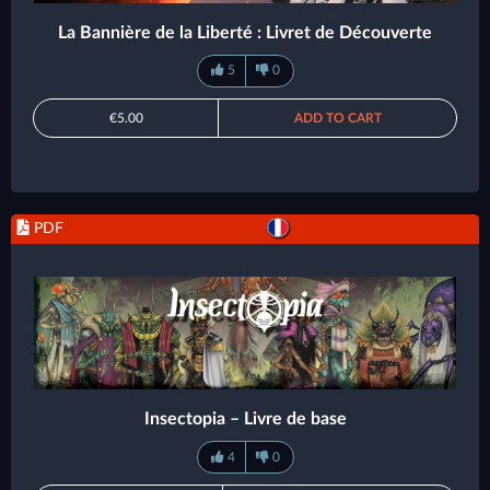
La Bannière de la Liberté : Livret de Découverte
5
0
€5.00
ADD TO CART
PDF
Insectopia – Livre de base
4
0