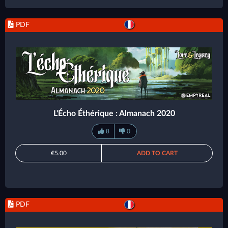
PDF
L'Écho Éthérique : Almanach 2020
8
0
€5.00
ADD TO CART
PDF