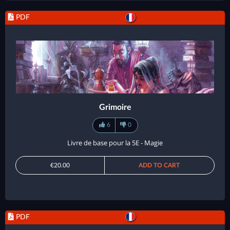
PDF
Grimoire
6
0
Livre de base pour la 5E - Magie
€20.00
ADD TO CART
PDF