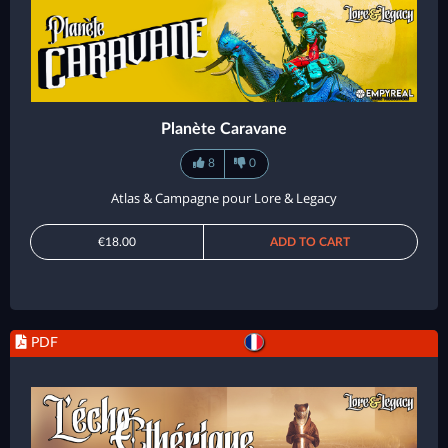
Planète Caravane
8
0
Atlas & Campagne pour Lore & Legacy
€18.00
ADD TO CART
PDF