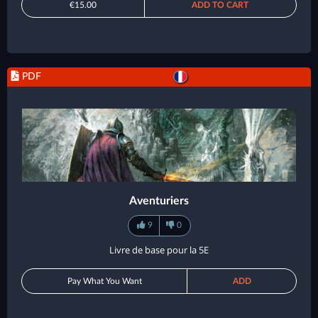
€15.00
ADD TO CART
PDF
Aventuriers
9
0
Livre de base pour la 5E
Pay What You Want
ADD