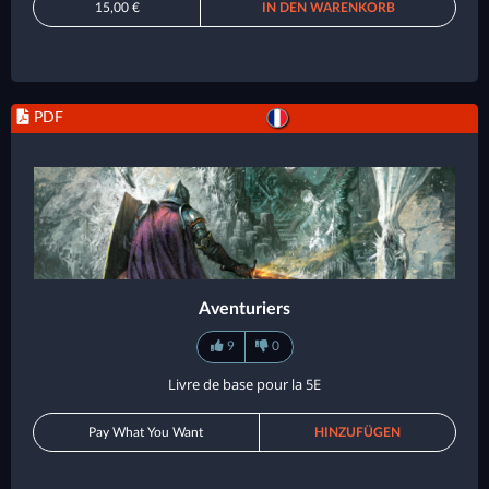
15,00 €
IN DEN WARENKORB
PDF
Aventuriers
9
0
Livre de base pour la 5E
Pay What You Want
HINZUFÜGEN