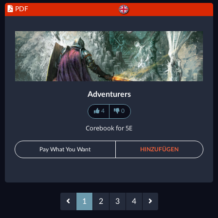
PDF
Adventurers
4
0
Corebook for 5E
Pay What You Want
HINZUFÜGEN
1
2
3
4