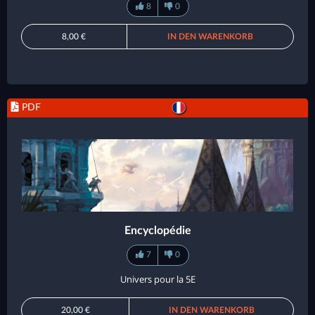
8
0
8,00 €
IN DEN WARENKORB
PDF
Encyclopédie
7
0
Univers pour la 5E
20,00 €
IN DEN WARENKORB