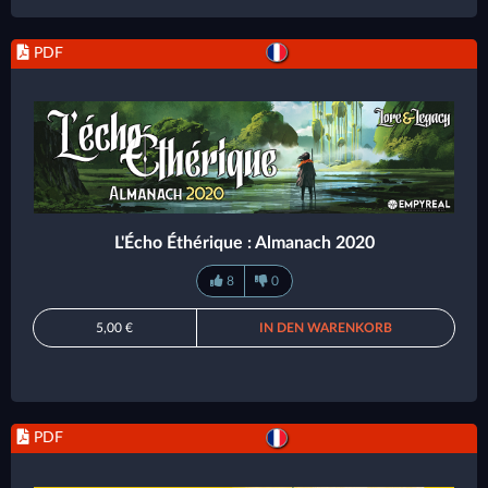
PDF
L'Écho Éthérique : Almanach 2020
8
0
5,00 €
IN DEN WARENKORB
PDF