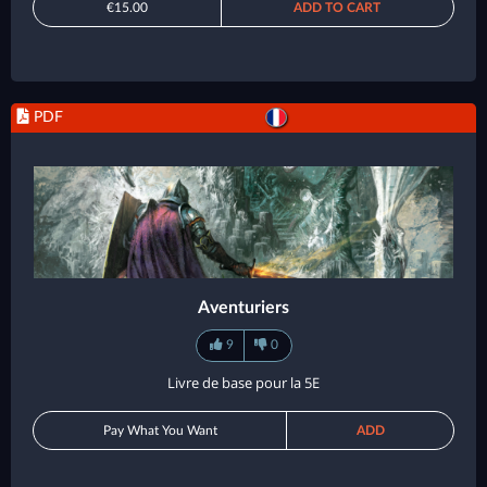
€15.00
ADD TO CART
PDF
Aventuriers
9
0
Livre de base pour la 5E
Pay What You Want
ADD