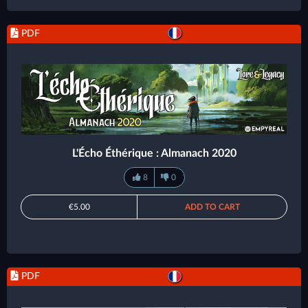
PDF
L'Écho Éthérique : Almanach 2020
8
0
€5.00
ADD TO CART
PDF