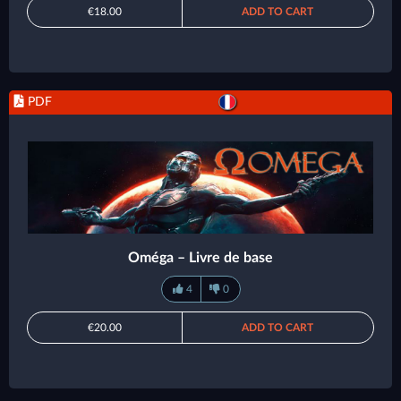
€18.00
ADD TO CART
PDF
Oméga – Livre de base
4
0
€20.00
ADD TO CART