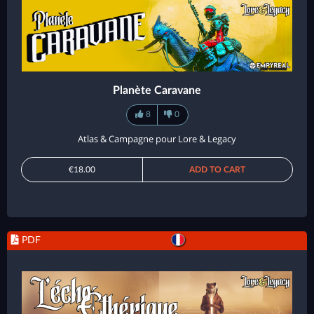
Planète Caravane
8
0
Atlas & Campagne pour Lore & Legacy
€18.00
ADD TO CART
PDF