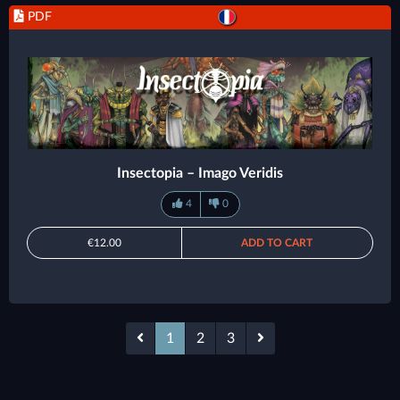
PDF
Insectopia – Imago Veridis
4
0
€12.00
ADD TO CART
1
2
3