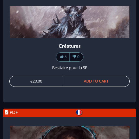
Créatures
6
0
Bestiaire pour la 5E
€20.00
ADD TO CART
PDF