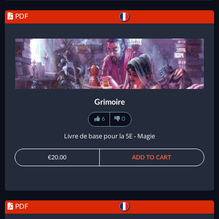
PDF
Grimoire
6
0
Livre de base pour la 5E - Magie
€20.00
ADD TO CART
PDF