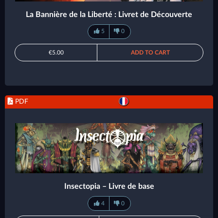
La Bannière de la Liberté : Livret de Découverte
5
0
€5.00
ADD TO CART
PDF
Insectopia – Livre de base
4
0