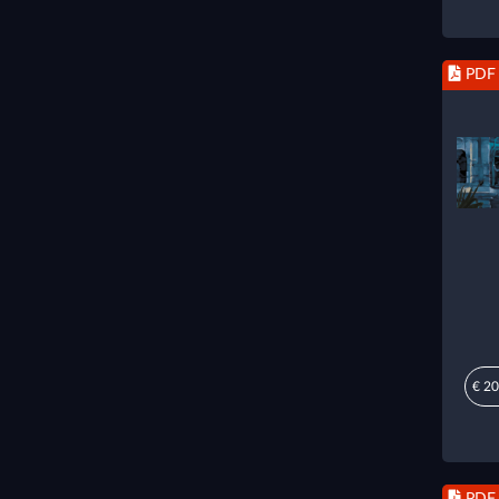
PDF
€ 20
PDF