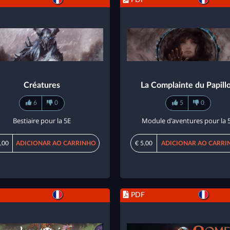
Créatures
La Complainte du Papill
6
0
5
0
Bestiaire pour la 5E
Module d'aventures pour la 
,00
ADICIONAR AO CARRINHO
€ 5,00
ADICIONAR AO CARRI
PDF