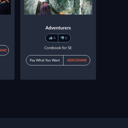
Adventurers
4
0
Corebook for 5E
INHO
Pay What You Want
ADICIONAR