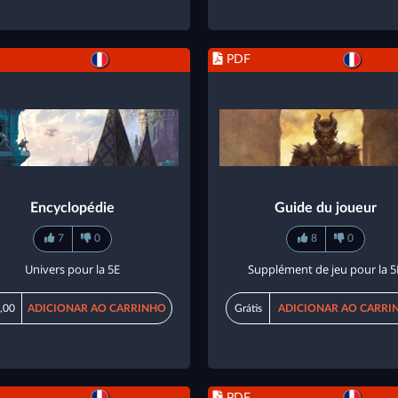
PDF
Encyclopédie
Guide du joueur
7
0
8
0
Univers pour la 5E
Supplément de jeu pour la 5
,00
ADICIONAR AO CARRINHO
Grátis
ADICIONAR AO CARRI
PDF