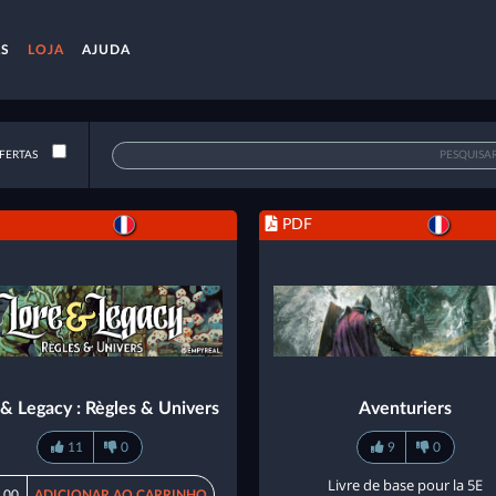
AS
LOJA
AJUDA
FERTAS
PDF
 & Legacy : Règles & Univers
Aventuriers
11
0
9
0
Livre de base pour la 5E
,00
ADICIONAR AO CARRINHO