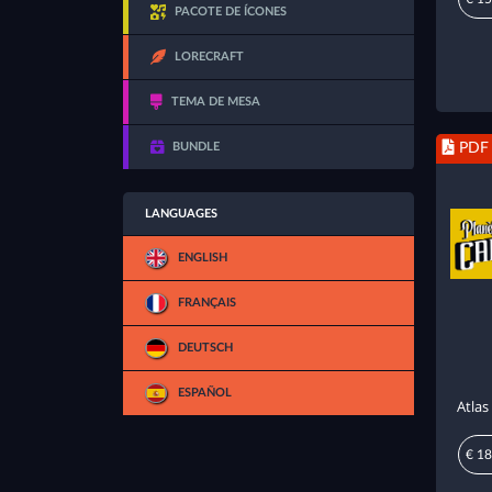
PACOTE DE ÍCONES
LORECRAFT
TEMA DE MESA
BUNDLE
PDF
LANGUAGES
ENGLISH
FRANÇAIS
DEUTSCH
ESPAÑOL
Atla
€ 18