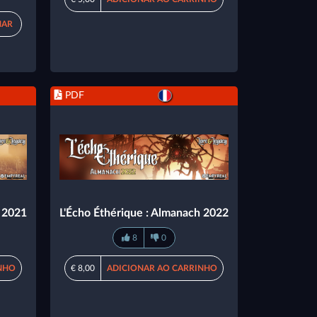
NAR
PDF
h 2021
L'Écho Éthérique : Almanach 2022
8
0
NHO
€ 8,00
ADICIONAR AO CARRINHO