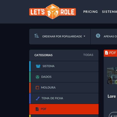
PRICING
SISTEM
ORDENAR POR POPULARIDADE
APENAS O
PDF
TODAS
CATEGORIAS
SISTEMA
DADOS
MOLDURA
Lore
TEMA DE FICHA
PDF
€ 15