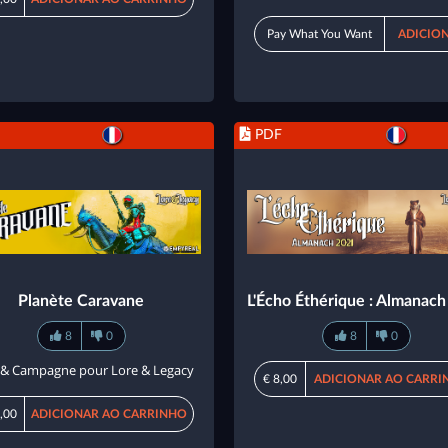
Pay What You Want
ADICIO
PDF
Planète Caravane
L'Écho Éthérique : Almanac
8
0
8
0
s & Campagne pour Lore & Legacy
€ 8,00
ADICIONAR AO CARRI
,00
ADICIONAR AO CARRINHO