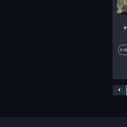
I
€ 18