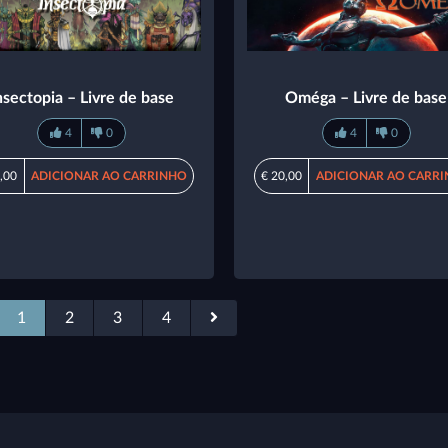
nsectopia – Livre de base
Oméga – Livre de base
4
0
4
0
,00
ADICIONAR AO CARRINHO
€ 20,00
ADICIONAR AO CARR
1
2
3
4