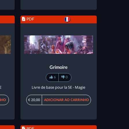
PDF
Grimoire
6
0
E
Livre de base pour la 5E - Magie
NHO
€ 20,00
ADICIONAR AO CARRINHO
PDF