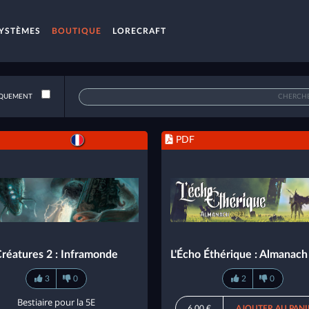
YSTÈMES
BOUTIQUE
LORECRAFT
QUEMENT
PDF
réatures 2 : Inframonde
L'Écho Éthérique : Almanac
3
0
2
0
Bestiaire pour la 5E
6,00 €
AJOUTER AU PANI