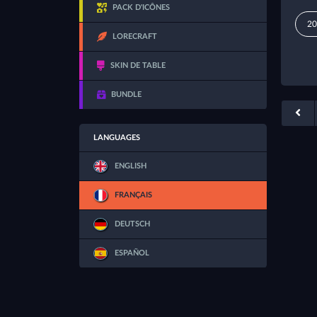
PACK D'ICÔNES
20
LORECRAFT
SKIN DE TABLE
BUNDLE
LANGUAGES
ENGLISH
FRANÇAIS
DEUTSCH
ESPAÑOL