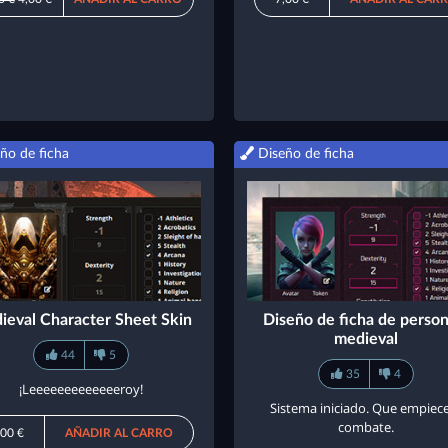
ño de ficha
Diseño de ficha
ieval Character Sheet Skin
Diseño de ficha de person
medieval
44
5
35
4
¡Leeeeeeeeeeeeeroy!
Sistema iniciado. Que empiece
combate.
,00 €
AÑADIR AL CARRO