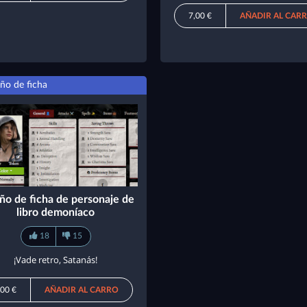
7,00 €
AÑADIR AL CAR
ño de ficha
ño de ficha de personaje de
libro demoníaco
18
15
¡Vade retro, Satanás!
,00 €
AÑADIR AL CARRO