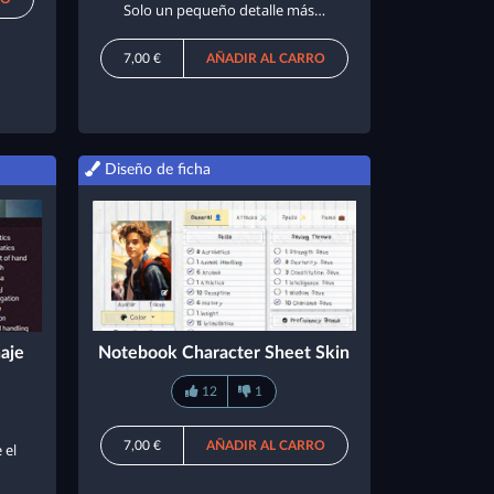
Solo un pequeño detalle más…
7,00 €
AÑADIR AL CARRO
Diseño de ficha
aje
Notebook Character Sheet Skin
12
1
7,00 €
AÑADIR AL CARRO
 el