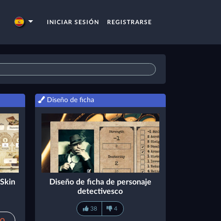
INICIAR SESIÓN
REGISTRARSE
Diseño de ficha
 Skin
Diseño de ficha de personaje
detectivesco
38
4
RO