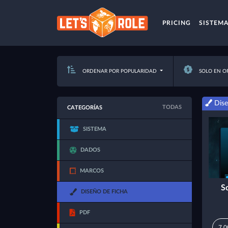
PRICING
SISTEM
ORDENAR POR POPULARIDAD
SOLO EN O
Dise
TODAS
CATEGORÍAS
SISTEMA
DADOS
MARCOS
S
DISEÑO DE FICHA
PDF
7,0