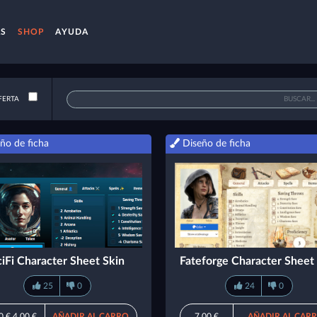
AS
SHOP
AYUDA
FERTA
ño de ficha
Diseño de ficha
ciFi Character Sheet Skin
Fateforge Character Sheet
25
0
24
0
0 €
4,00 €
AÑADIR AL CARRO
7,00 €
AÑADIR AL CAR