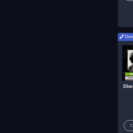
Dise
Dise
7