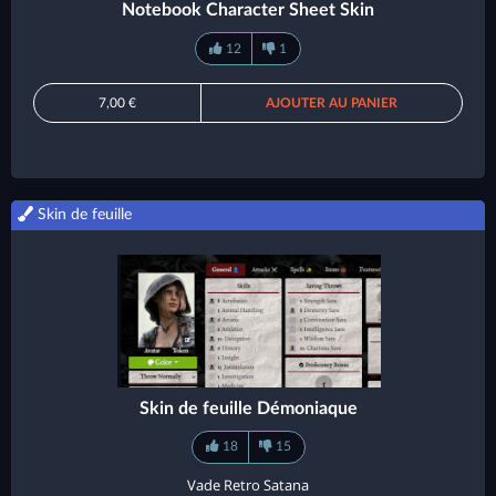
Notebook Character Sheet Skin
12
1
7,00 €
AJOUTER AU PANIER
Skin de feuille
Skin de feuille Démoniaque
18
15
Vade Retro Satana