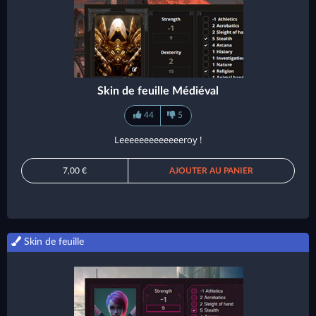
Skin de feuille Médiéval
44
5
Leeeeeeeeeeeeeroy !
7,00 €
AJOUTER AU PANIER
Skin de feuille