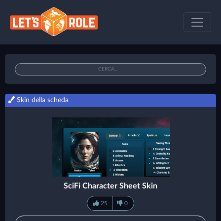
Skin della scheda
SciFi Character Sheet Skin
25
0