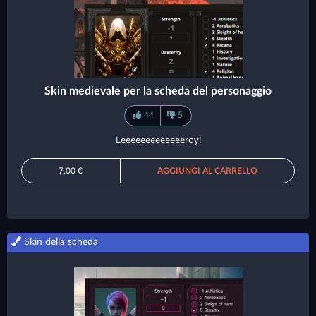
Skin medievale per la scheda del personaggio
44
5
Leeeeeeeeeeeeeroy!
7,00 €
AGGIUNGI AL CARRELLO
Skin della scheda