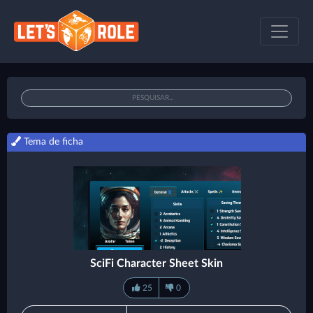
Tema de ficha
SciFi Character Sheet Skin
25
0