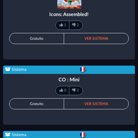
Icons: Assembled!
1
2
Gratuito
VER SISTEMA
Sistema
CO : Mini
0
2
Gratuito
VER SISTEMA
Sistema