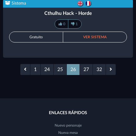
Sistema
Cthulhu Hack - Horde
0
1
Gratuito
VER SISTEMA
1
24
25
26
27
32
ENLACES RÁPIDOS
Nuevo personaje
Nueva mesa