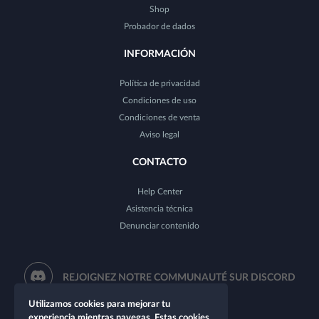
Shop
Probador de dados
INFORMACIÓN
Política de privacidad
Condiciones de uso
Condiciones de venta
Aviso legal
CONTACTO
Help Center
Asistencia técnica
Denunciar contenido
REJOIGNEZ NOTRE COMMUNAUTÉ SUR DISCORD
Utilizamos cookies para mejorar tu
experiencia mientras navegas. Estas cookies