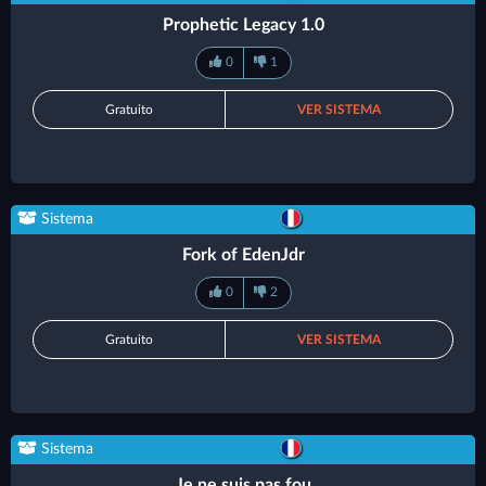
Prophetic Legacy 1.0
0
1
Gratuito
VER SISTEMA
Sistema
Fork of EdenJdr
0
2
Gratuito
VER SISTEMA
Sistema
Je ne suis pas fou