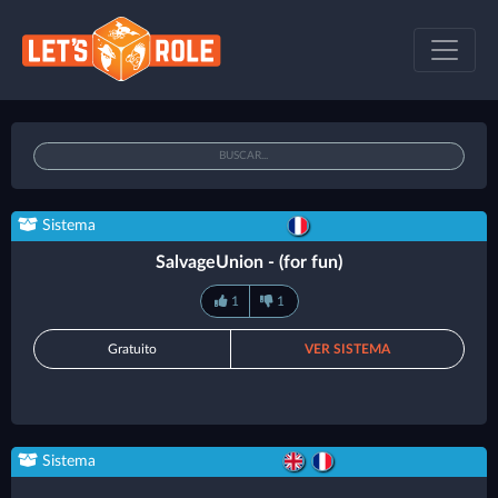
Sistema
SalvageUnion - (for fun)
1
1
Gratuito
VER SISTEMA
Sistema