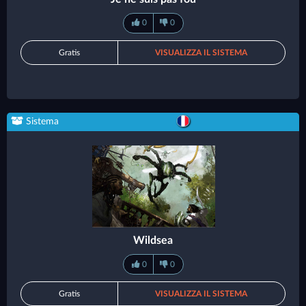
0
0
Gratis
VISUALIZZA IL SISTEMA
Sistema
Wildsea
0
0
Gratis
VISUALIZZA IL SISTEMA