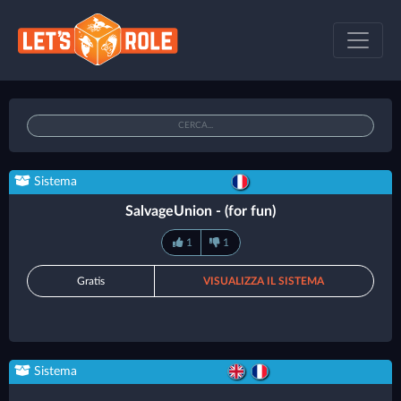
Sistema
SalvageUnion - (for fun)
1
1
Gratis
VISUALIZZA IL SISTEMA
Sistema