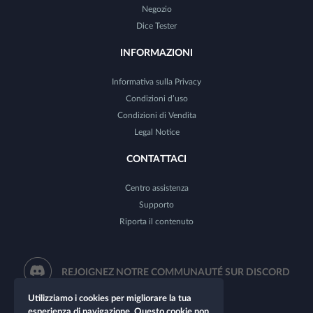
Negozio
Dice Tester
INFORMAZIONI
Informativa sulla Privacy
Condizioni d’uso
Condizioni di Vendita
Legal Notice
CONTATTACI
Centro assistenza
Supporto
Riporta il contenuto
REJOIGNEZ NOTRE COMMUNAUTÉ SUR DISCORD
Utilizziamo i cookies per migliorare la tua
esperienza di navigazione. Questo cookie non