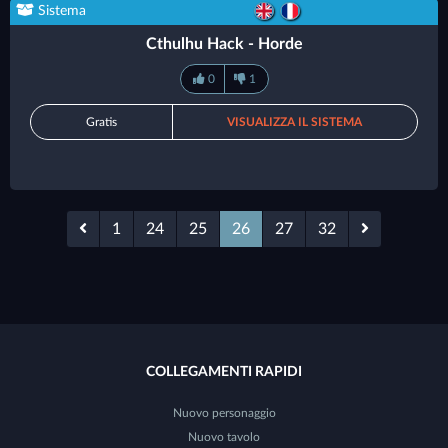
Sistema
Cthulhu Hack - Horde
0
1
Gratis
VISUALIZZA IL SISTEMA
1
24
25
26
27
32
COLLEGAMENTI RAPIDI
Nuovo personaggio
Nuovo tavolo