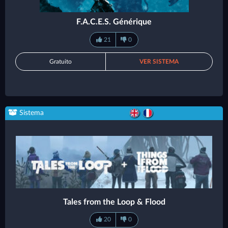
F.A.C.E.S. Générique
21
0
Gratuito
VER SISTEMA
Sistema
Tales from the Loop & Flood
20
0