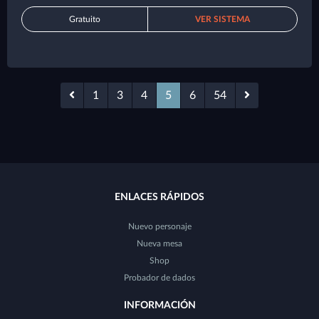
Gratuito
VER SISTEMA
1
3
4
5
6
54
ENLACES RÁPIDOS
Nuevo personaje
Nueva mesa
Shop
Probador de dados
INFORMACIÓN