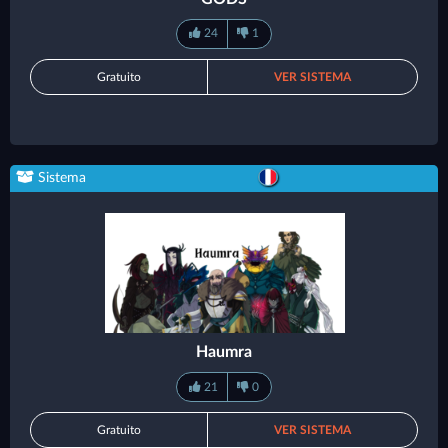
24
1
Gratuito
VER SISTEMA
Sistema
Haumra
21
0
Gratuito
VER SISTEMA