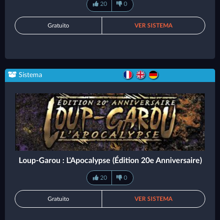
20
0
Gratuito
VER SISTEMA
Sistema
Loup-Garou : L'Apocalypse (Édition 20e Anniversaire)
20
0
Gratuito
VER SISTEMA