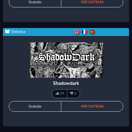
Gratuito
VER SISTEMA
Sistema
Shadowdark
29
0
Gratuito
VER SISTEMA