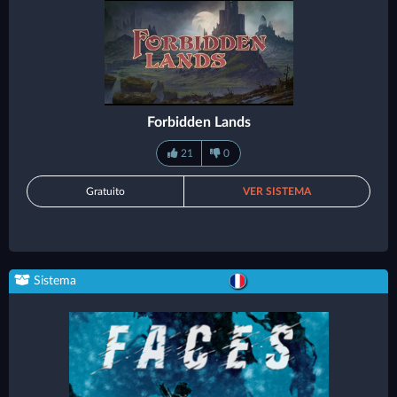
Forbidden Lands
21
0
Gratuito
VER SISTEMA
Sistema