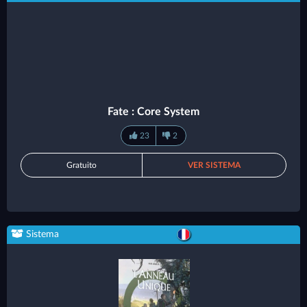
Fate : Core System
23
2
Gratuito
VER SISTEMA
Sistema