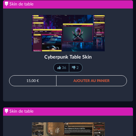
Skin de table
Cyberpunk Table Skin
36
2
15,00 €
AJOUTER AU PANIER
Skin de table