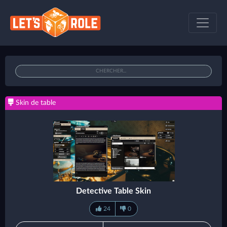
Skin de table
Detective Table Skin
24
0