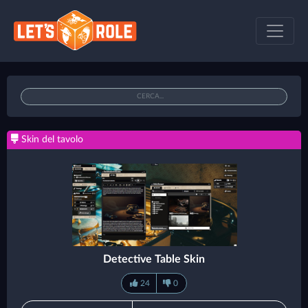
Skin del tavolo
Detective Table Skin
24
0