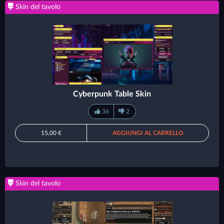
Skin del tavolo
Cyberpunk Table Skin
36
2
15,00 €
AGGIUNGI AL CARRELLO
Skin del tavolo