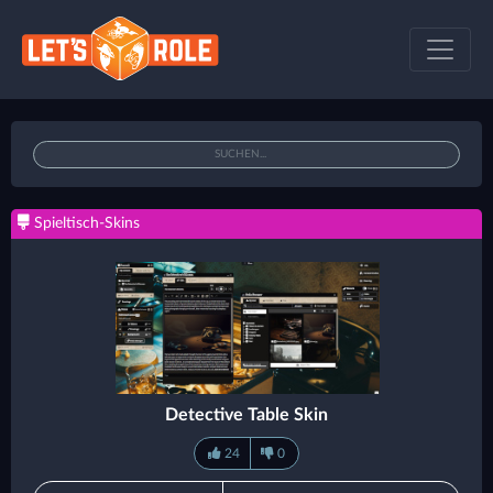
Spieltisch-Skins
Detective Table Skin
24
0