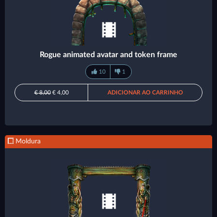
Rogue animated avatar and token frame
10
1
€ 8,00
€ 4,00
ADICIONAR AO CARRINHO
Moldura