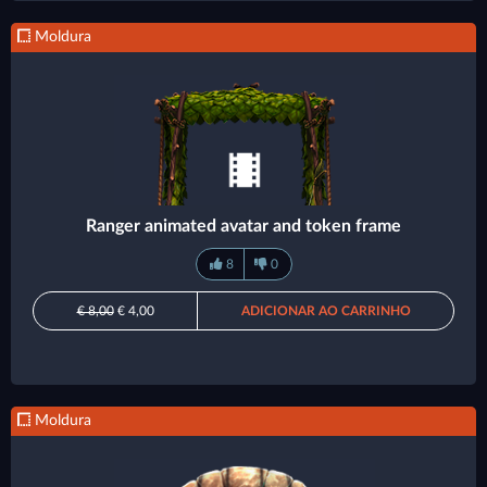
Moldura
Ranger animated avatar and token frame
8
0
€ 8,00
€ 4,00
ADICIONAR AO CARRINHO
Moldura