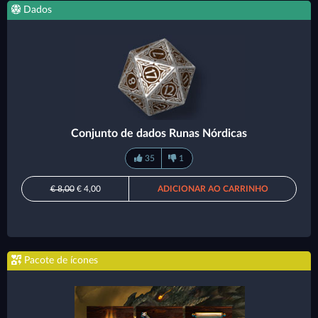
Dados
Conjunto de dados Runas Nórdicas
35
1
€ 8,00
€ 4,00
ADICIONAR AO CARRINHO
Pacote de ícones