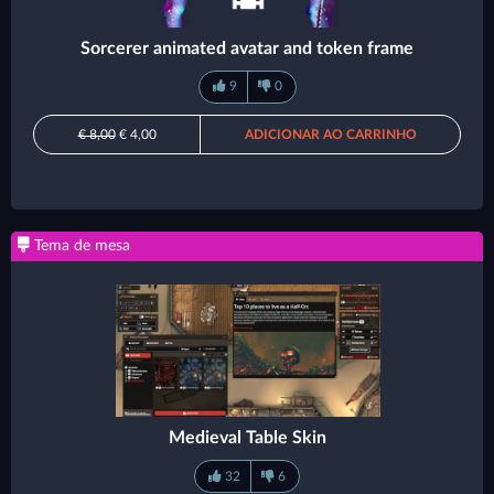
Sorcerer animated avatar and token frame
9
0
€ 8,00
€ 4,00
ADICIONAR AO CARRINHO
Tema de mesa
Medieval Table Skin
32
6