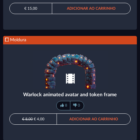
€ 15,00
ADICIONAR AO CARRINHO
Moldura
Warlock animated avatar and token frame
8
0
€ 8,00
€ 4,00
ADICIONAR AO CARRINHO