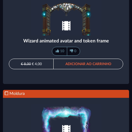
Wizard animated avatar and token frame
10
0
€ 8,00
€ 4,00
ADICIONAR AO CARRINHO
Moldura