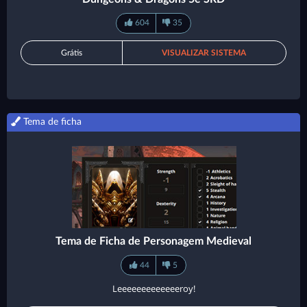
604
35
Grátis
VISUALIZAR SISTEMA
Tema de ficha
Tema de Ficha de Personagem Medieval
44
5
Leeeeeeeeeeeeeroy!