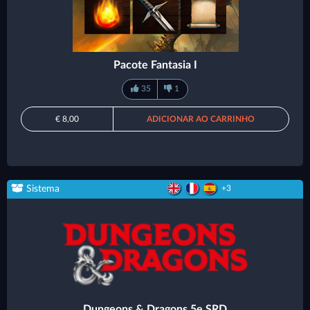
Pacote Fantasia I
35
1
€ 8,00
ADICIONAR AO CARRINHO
Sistema
+3
Dungeons & Dragons 5e SRD