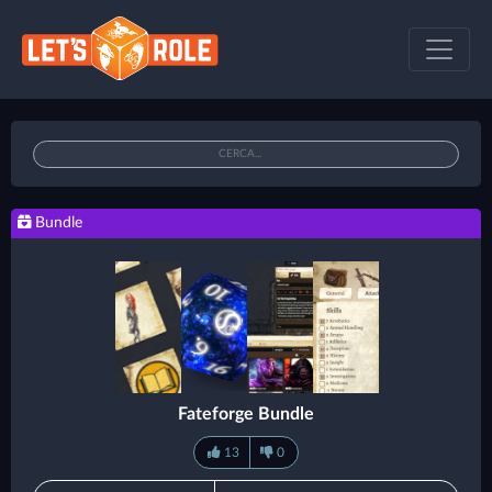
Bundle
Fateforge Bundle
13
0