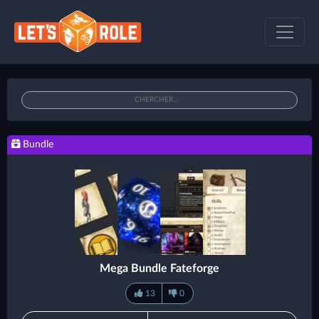
Bundle
Mega Bundle Fateforge
13
0