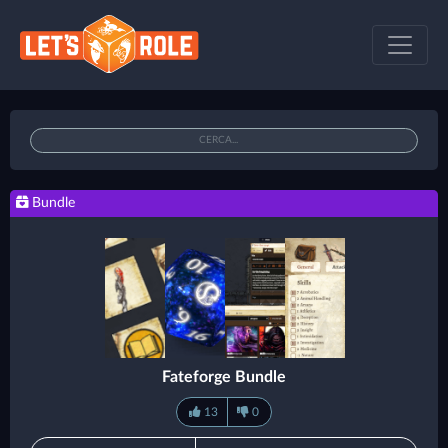
Bundle
Fateforge Bundle
13
0