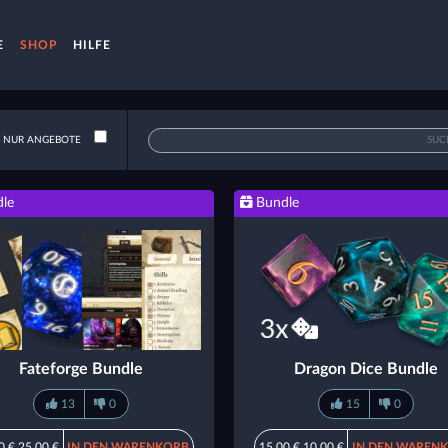
E
SHOP
HILFE
NUR ANGEBOTE
le
Bundle
Fateforge Bundle
Dragon Dice Bundle
13
0
15
0
0 €
25,00 €
IN DEN WARENKORB
15,00 €
10,00 €
IN DEN WAREN