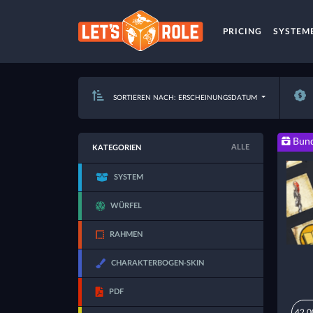
PRICING
SYSTEM
SORTIEREN NACH: ERSCHEINUNGSDATUM
Bund
ALLE
KATEGORIEN
SYSTEM
WÜRFEL
RAHMEN
CHARAKTERBOGEN-SKIN
PDF
42,0