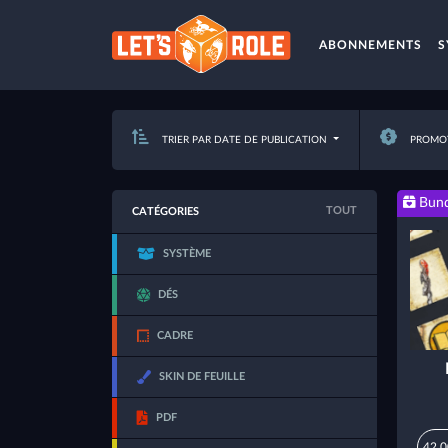
ABONNEMENTS
S
TRIER PAR DATE DE PUBLICATION
PROMOT
Bund
TOUT
CATÉGORIES
SYSTÈME
DÉS
CADRE
SKIN DE FEUILLE
PDF
42,0