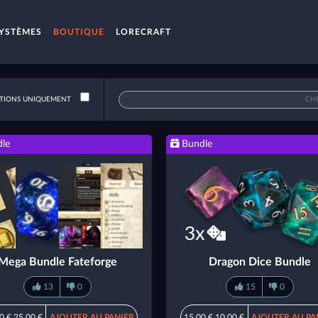
YSTÈMES
BOUTIQUE
LORECRAFT
IONS UNIQUEMENT
le
Bundle
Mega Bundle Fateforge
Dragon Dice Bundle
13
0
15
0
0 €
25,00 €
AJOUTER AU PANIER
15,00 €
10,00 €
AJOUTER AU PA