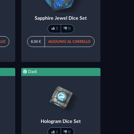
Sapphire Jewel Dice Set
5
0
LLO
8,00 €
AGGIUNGI AL CARRELLO
Dadi
Hologram Dice Set
1
0