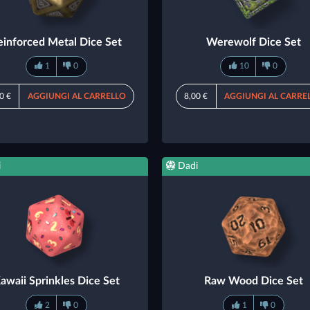
einforced Metal Dice Set
Werewolf Dice Set
1
0
10
0
0 €
AGGIUNGI AL CARRELLO
8,00 €
AGGIUNGI AL CARRE
i
Dadi
awaii Sprinkles Dice Set
Raw Wood Dice Set
2
0
1
0