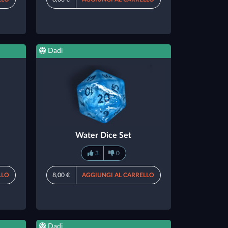
Dadi
Water Dice Set
3
0
LLO
8,00 €
AGGIUNGI AL CARRELLO
Dadi