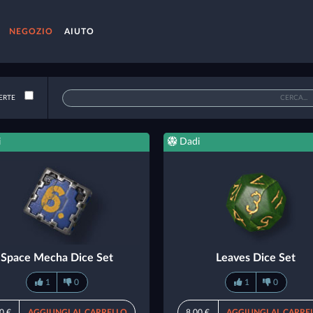
NEGOZIO
AIUTO
ERTE
i
Dadi
Space Mecha Dice Set
Leaves Dice Set
1
0
1
0
0 €
AGGIUNGI AL CARRELLO
8,00 €
AGGIUNGI AL CARRE