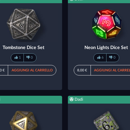
Tombstone Dice Set
Neon Lights Dice Set
1
0
6
0
0 €
AGGIUNGI AL CARRELLO
8,00 €
AGGIUNGI AL CARRE
i
Dadi