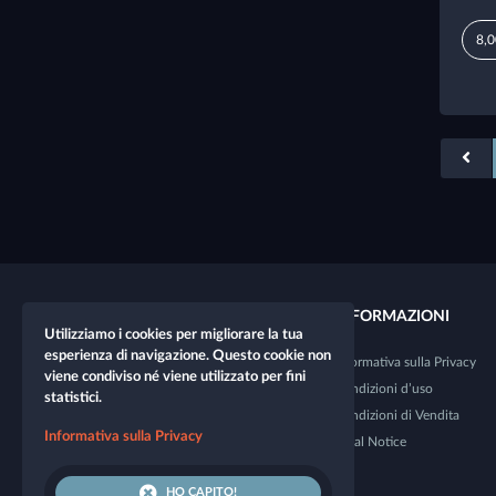
8,0
COLLEGAMENTI RAPIDI
INFORMAZIONI
Utilizziamo i cookies per migliorare la tua
esperienza di navigazione. Questo cookie non
Nuovo personaggio
Informativa sulla Privacy
viene condiviso né viene utilizzato per fini
Nuovo tavolo
Condizioni d’uso
statistici.
Negozio
Condizioni di Vendita
Informativa sulla Privacy
Dice Tester
Legal Notice
HO CAPITO!