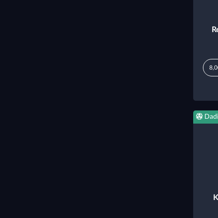
R
8,0
Dad
K