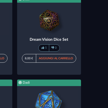
Dream Vision Dice Set
5
0
LLO
8,00 €
AGGIUNGI AL CARRELLO
Dadi