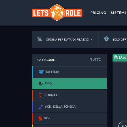
PRICING
SISTEMI
ORDINA PER DATA DI RILASCIO
SOLO OFF
Dad
TUTTO
CATEGORIE
SISTEMA
DADI
CORNICE
SKIN DELLA SCHEDA
PDF
8,0