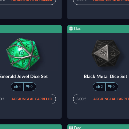
i
Dadi
Emerald Jewel Dice Set
Black Metal Dice Set
4
0
2
0
0 €
AGGIUNGI AL CARRELLO
8,00 €
AGGIUNGI AL CARRE
i
Dadi