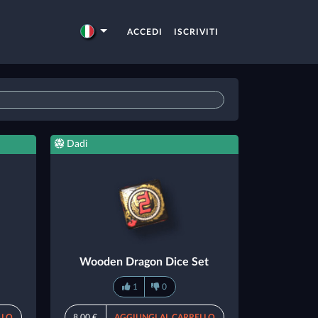
ACCEDI
ISCRIVITI
Dadi
Wooden Dragon Dice Set
1
0
LLO
8,00 €
AGGIUNGI AL CARRELLO