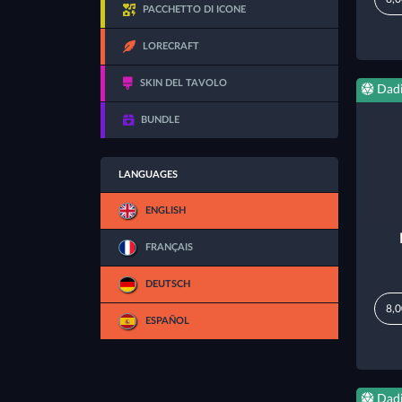
PACCHETTO DI ICONE
LORECRAFT
SKIN DEL TAVOLO
Dad
BUNDLE
LANGUAGES
ENGLISH
FRANÇAIS
DEUTSCH
8,0
ESPAÑOL
Dad