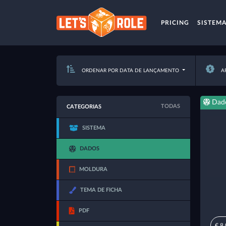
PRICING
SISTEM
ORDENAR POR DATA DE LANÇAMENTO
AP
Dad
TODAS
CATEGORIAS
SISTEMA
DADOS
MOLDURA
TEMA DE FICHA
PDF
€ 8