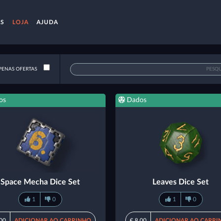
AS
LOJA
AJUDA
ENAS OFERTAS
os
Dados
Space Mecha Dice Set
Leaves Dice Set
1
0
1
0
,00
ADICIONAR AO CARRINHO
€ 8,00
ADICIONAR AO CARRI