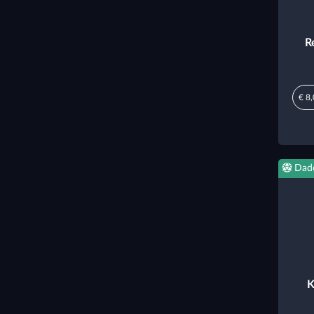
R
€ 8
Dad
K