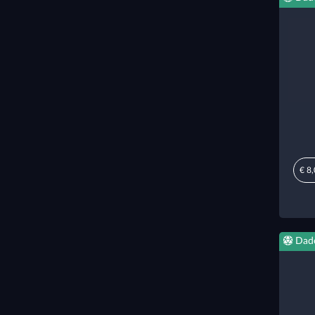
€ 8
Dad