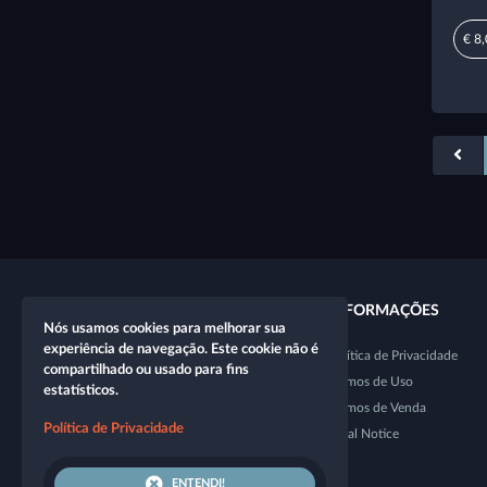
€ 8
LINKS RÁPIDOS
INFORMAÇÕES
Nós usamos cookies para melhorar sua
experiência de navegação. Este cookie não é
Novo personagem
Política de Privacidade
compartilhado ou usado para fins
Nova mesa
Termos de Uso
estatísticos.
Loja
Termos de Venda
Política de Privacidade
Dice Tester
Legal Notice
ENTENDI!