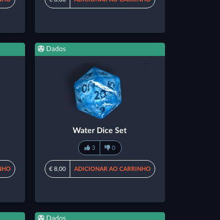
Dados
Water Dice Set
3
0
NHO
€ 8,00
ADICIONAR AO CARRINHO
Dados