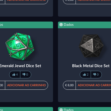
os
Dados
Emerald Jewel Dice Set
Black Metal Dice Set
4
0
2
0
,00
ADICIONAR AO CARRINHO
€ 8,00
ADICIONAR AO CARRI
os
Dados