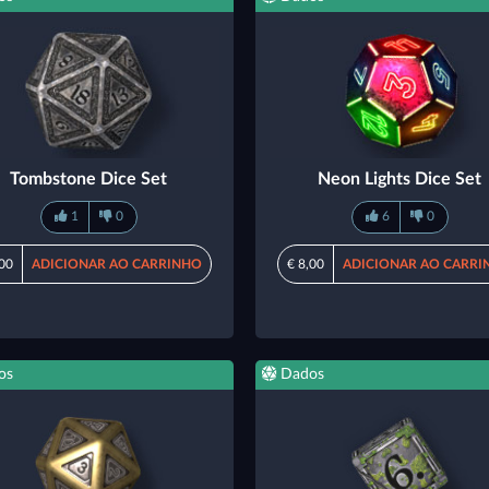
Tombstone Dice Set
Neon Lights Dice Set
1
0
6
0
,00
ADICIONAR AO CARRINHO
€ 8,00
ADICIONAR AO CARRI
os
Dados