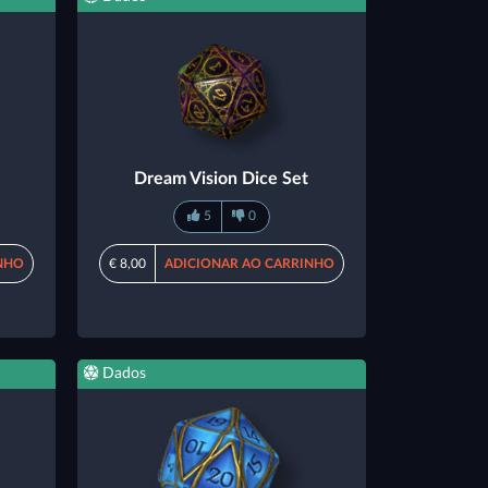
Dream Vision Dice Set
5
0
NHO
€ 8,00
ADICIONAR AO CARRINHO
Dados