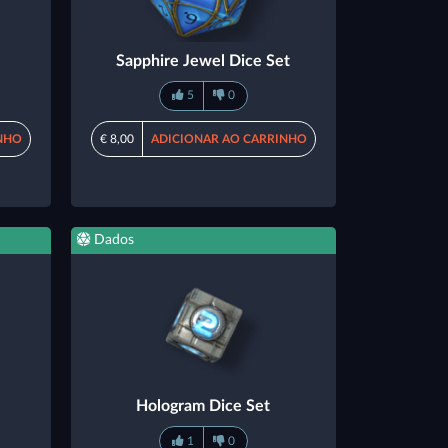
Sapphire Jewel Dice Set
5
0
NHO
€ 8,00
ADICIONAR AO CARRINHO
Dados
Hologram Dice Set
1
0