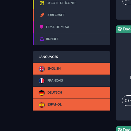
PACOTE DE ÍCONES
LORECRAFT
TEMA DE MESA
Dad
BUNDLE
LANGUAGES
ENGLISH
FRANÇAIS
DEUTSCH
€ 8
ESPAÑOL
Dad