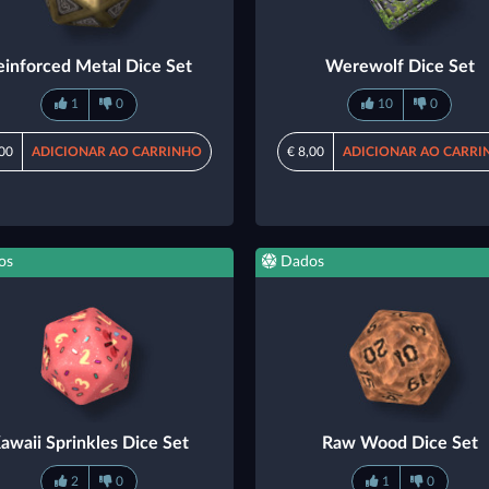
einforced Metal Dice Set
Werewolf Dice Set
1
0
10
0
,00
ADICIONAR AO CARRINHO
€ 8,00
ADICIONAR AO CARRI
os
Dados
awaii Sprinkles Dice Set
Raw Wood Dice Set
2
0
1
0