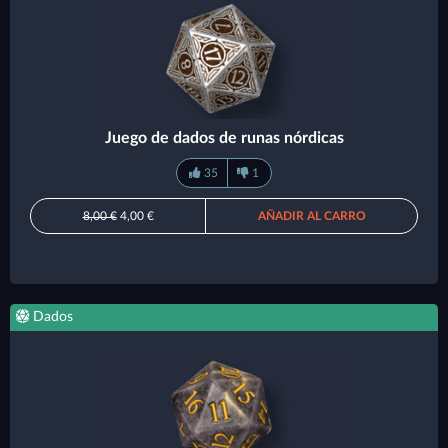
Juego de dados de runas nórdicas
35
1
8,00 €
4,00 €
AÑADIR AL CARRO
Dados