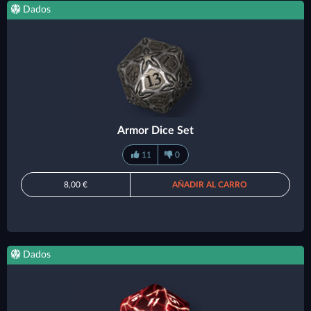
Dados
Armor Dice Set
11
0
8,00 €
AÑADIR AL CARRO
Dados