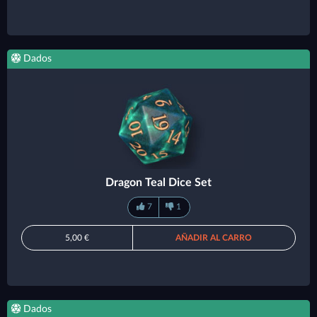
Dados
Dragon Teal Dice Set
7
1
5,00 €
AÑADIR AL CARRO
Dados