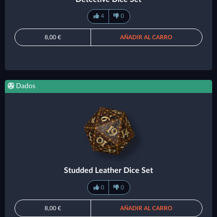
4
0
8,00 €
AÑADIR AL CARRO
Dados
Studded Leather Dice Set
0
0
8,00 €
AÑADIR AL CARRO