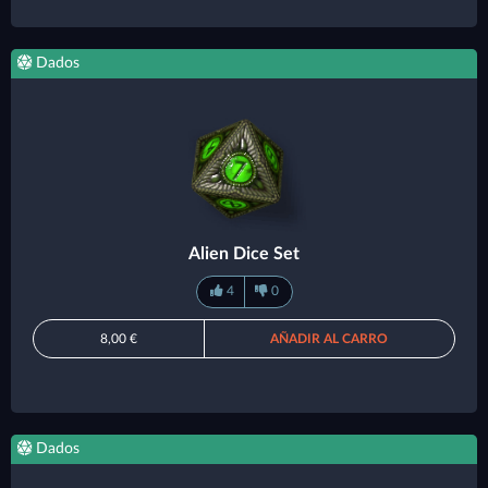
Dados
Alien Dice Set
4
0
8,00 €
AÑADIR AL CARRO
Dados