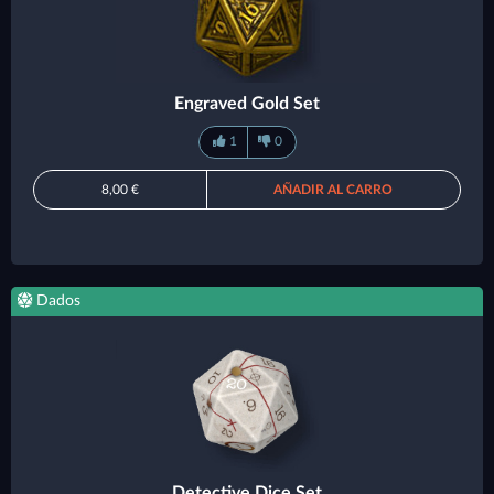
Engraved Gold Set
1
0
8,00 €
AÑADIR AL CARRO
Dados
Detective Dice Set