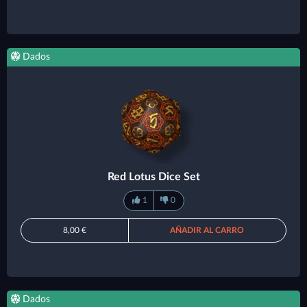
Dados
Red Lotus Dice Set
1
0
8,00 €
AÑADIR AL CARRO
Dados