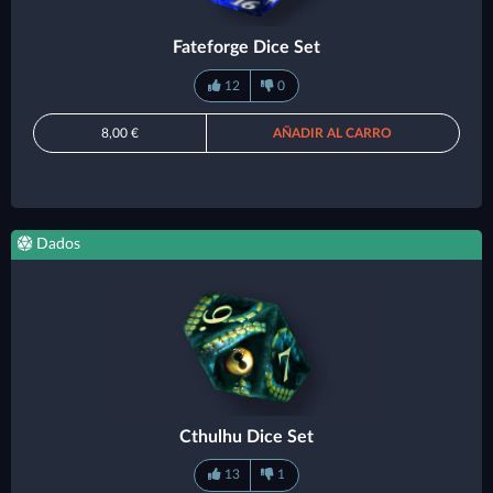
Fateforge Dice Set
12
0
8,00 €
AÑADIR AL CARRO
Dados
Cthulhu Dice Set
13
1