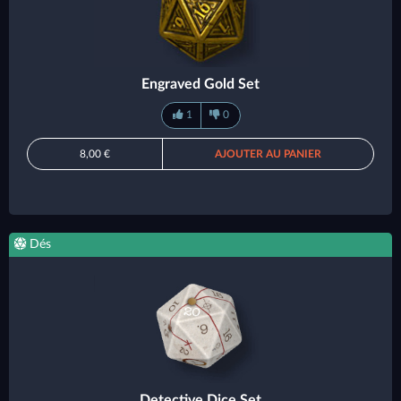
Engraved Gold Set
1
0
8,00 €
AJOUTER AU PANIER
Dés
Detective Dice Set