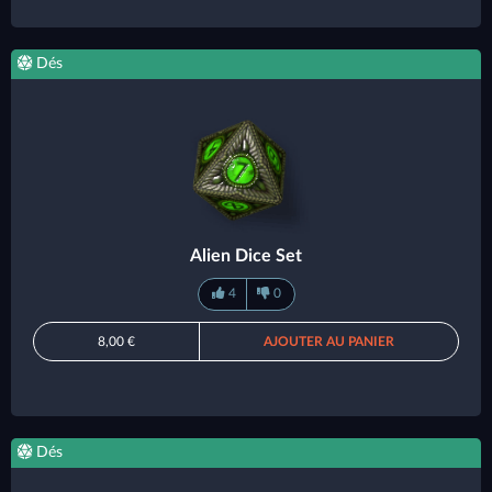
Dés
Alien Dice Set
4
0
8,00 €
AJOUTER AU PANIER
Dés