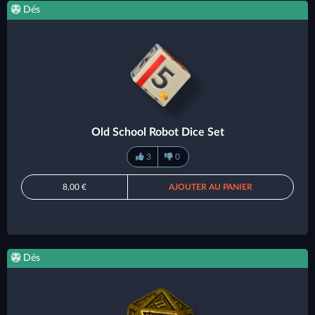
Dés
Old School Robot Dice Set
3
0
8,00 €
AJOUTER AU PANIER
Dés