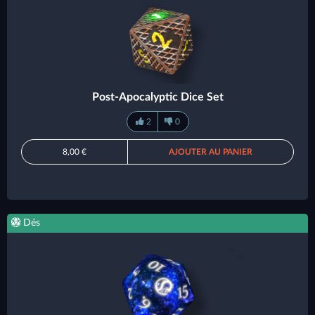
Post-Apocalyptic Dice Set
2
0
8,00 €
AJOUTER AU PANIER
Dés