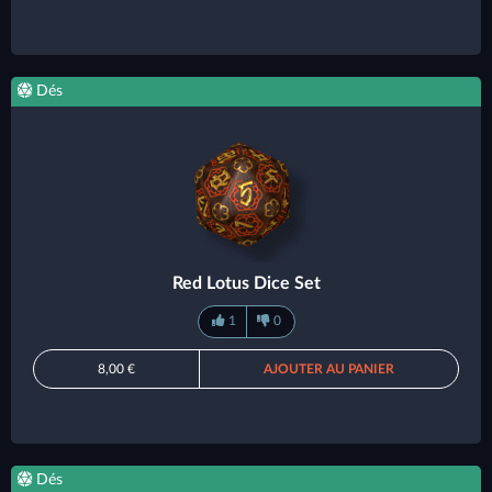
Dés
Red Lotus Dice Set
1
0
8,00 €
AJOUTER AU PANIER
Dés