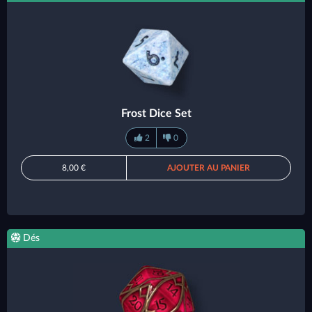
Frost Dice Set
2
0
8,00 €
AJOUTER AU PANIER
Dés