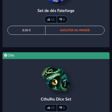
Set de dés Fateforge
12
0
8,00 €
AJOUTER AU PANIER
Dés
Cthulhu Dice Set
13
1