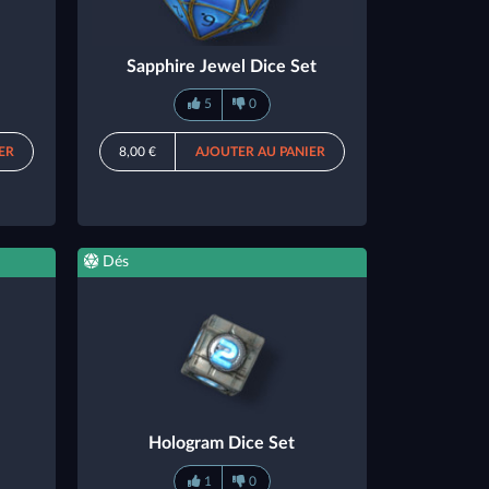
Sapphire Jewel Dice Set
5
0
ER
8,00 €
AJOUTER AU PANIER
Dés
Hologram Dice Set
1
0