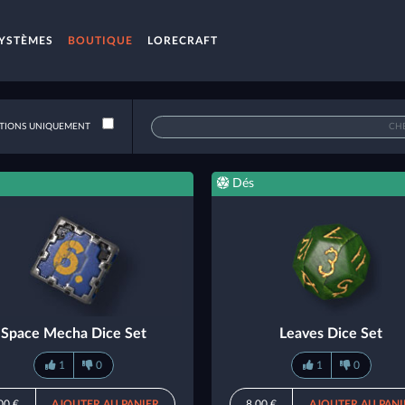
YSTÈMES
BOUTIQUE
LORECRAFT
IONS UNIQUEMENT
Dés
Space Mecha Dice Set
Leaves Dice Set
1
0
1
0
00 €
AJOUTER AU PANIER
8,00 €
AJOUTER AU PANI