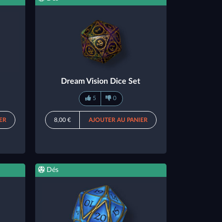
Dream Vision Dice Set
5
0
ER
8,00 €
AJOUTER AU PANIER
Dés