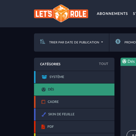
ABONNEMENTS
S
TRIER PAR DATE DE PUBLICATION
PROMOT
Dés
TOUT
CATÉGORIES
SYSTÈME
DÉS
CADRE
SKIN DE FEUILLE
PDF
8,