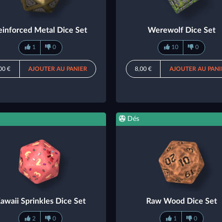
einforced Metal Dice Set
Werewolf Dice Set
1
0
10
0
00 €
AJOUTER AU PANIER
8,00 €
AJOUTER AU PANI
Dés
awaii Sprinkles Dice Set
Raw Wood Dice Set
2
0
1
0