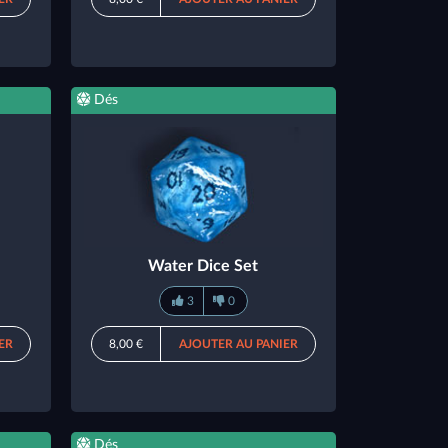
Dés
Water Dice Set
3
0
ER
8,00 €
AJOUTER AU PANIER
Dés