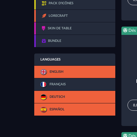
PACK D'ICÔNES
LORECRAFT
SKIN DE TABLE
Dés
BUNDLE
LANGUAGES
ENGLISH
FRANÇAIS
DEUTSCH
8,
ESPAÑOL
Dés