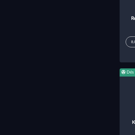
R
8,
Dés
K