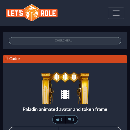
Cadre
Paladin animated avatar and token frame
6
3