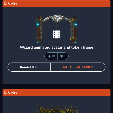
Cadre
Wizard animated avatar and token frame
10
0
8,00 €
4,00 €
AJOUTER AU PANIER
Cadre