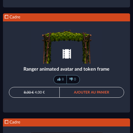
Cadre
Ranger animated avatar and token frame
8
0
8,00 €
4,00 €
AJOUTER AU PANIER
Cadre