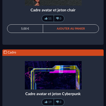
Cadre avatar et jeton chair
11
0
5,00 €
AJOUTER AU PANIER
Cadre
Cadre avatar et jeton Cyberpunk
19
0