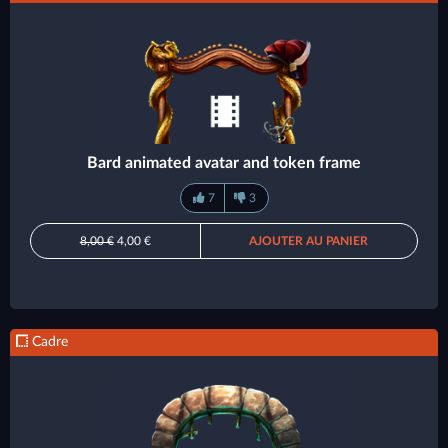
Bard animated avatar and token frame
7
3
8,00 €
4,00 €
AJOUTER AU PANIER
Cadre