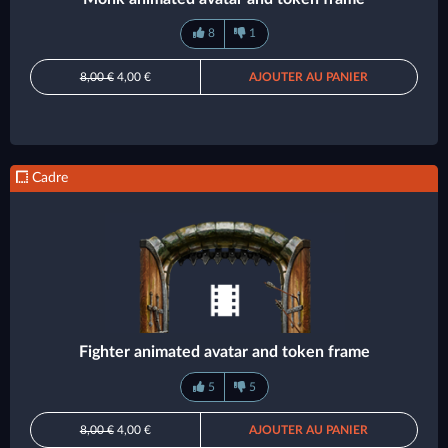
8
1
8,00 €
4,00 €
AJOUTER AU PANIER
Cadre
Fighter animated avatar and token frame
5
5
8,00 €
4,00 €
AJOUTER AU PANIER