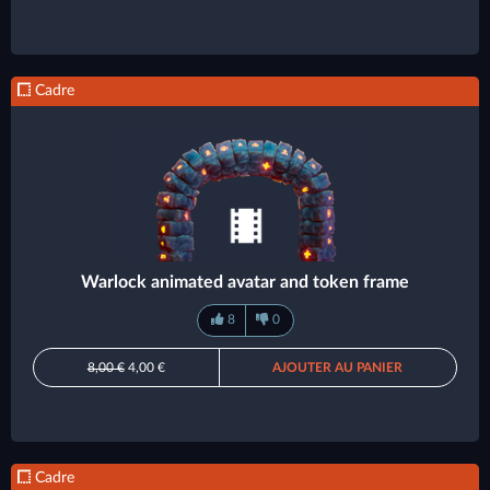
Cadre
Warlock animated avatar and token frame
8
0
8,00 €
4,00 €
AJOUTER AU PANIER
Cadre