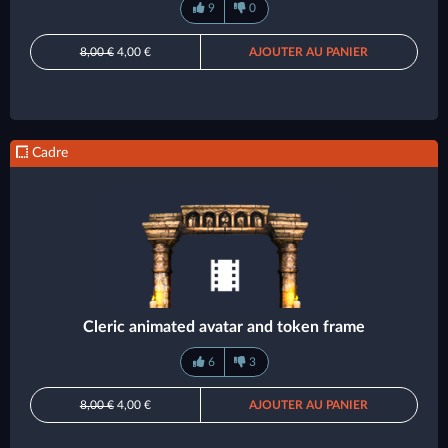
9
0
8,00 €
4,00 €
AJOUTER AU PANIER
Cadre
Cleric animated avatar and token frame
6
3
8,00 €
4,00 €
AJOUTER AU PANIER