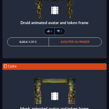
Druid animated avatar and token frame
6
2
8,00 €
4,00 €
AJOUTER AU PANIER
Cadre
Monk animated avatar and token frame