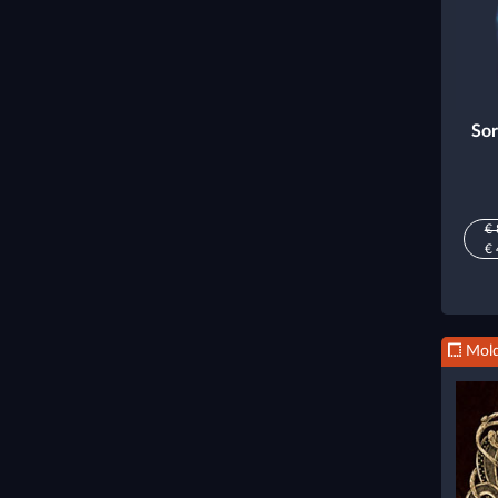
Sor
€ 
€ 
Mold