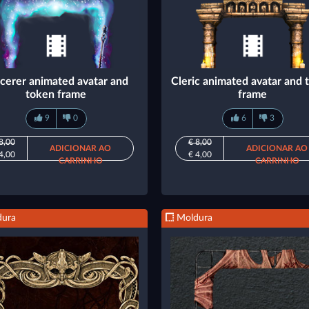
cerer animated avatar and
Cleric animated avatar and 
token frame
frame
9
0
6
3
8,00
€ 8,00
ADICIONAR AO
ADICIONAR AO
4,00
€ 4,00
CARRINHO
CARRINHO
ura
Moldura