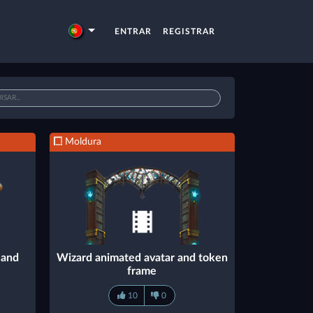
ENTRAR
REGISTRAR
Moldura
 and
Wizard animated avatar and token
frame
10
0