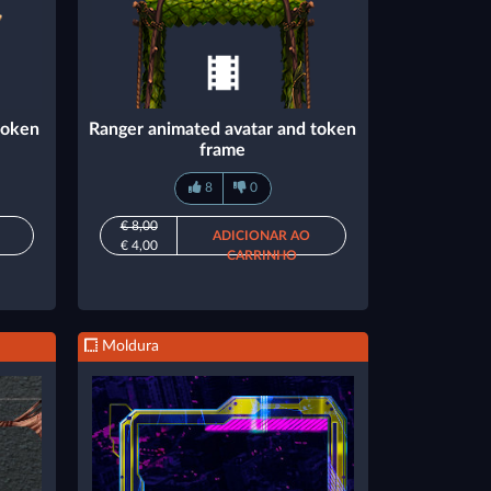
token
Ranger animated avatar and token
frame
8
0
€ 8,00
ADICIONAR AO
€ 4,00
CARRINHO
Moldura