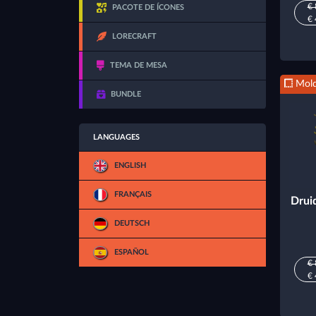
€ 
PACOTE DE ÍCONES
€ 
LORECRAFT
TEMA DE MESA
Mold
BUNDLE
LANGUAGES
ENGLISH
FRANÇAIS
Drui
DEUTSCH
ESPAÑOL
€ 
€ 