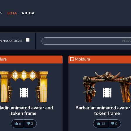
AS
LOJA
AJUDA
ENAS OFERTAS
ura
Moldura
ladin animated avatar and
Barbarian animated avatar
token frame
token frame
6
3
12
0