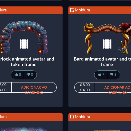
ura
Moldura
rlock animated avatar and
Bard animated avatar and 
token frame
frame
8
0
7
3
8,00
€ 8,00
ADICIONAR AO
ADICIONAR AO
4,00
€ 4,00
CARRINHO
CARRINHO
ura
Moldura