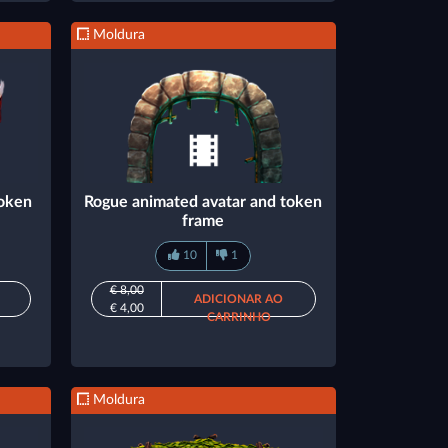
Moldura
token
Rogue animated avatar and token
frame
10
1
€ 8,00
ADICIONAR AO
€ 4,00
CARRINHO
Moldura