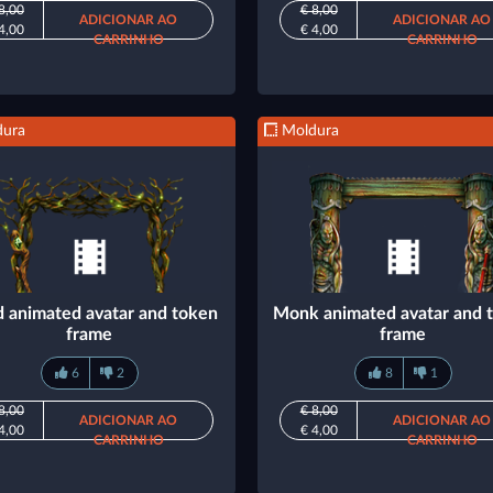
8,00
€ 8,00
ADICIONAR AO
ADICIONAR AO
4,00
€ 4,00
CARRINHO
CARRINHO
ura
Moldura
d animated avatar and token
Monk animated avatar and 
frame
frame
6
2
8
1
8,00
€ 8,00
ADICIONAR AO
ADICIONAR AO
4,00
€ 4,00
CARRINHO
CARRINHO