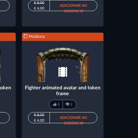
€ 8,00
ADICIONAR AO
€ 4,00
CARRINHO
Moldura
token
Fighter animated avatar and token
frame
5
5
€ 8,00
ADICIONAR AO
€ 4,00
CARRINHO