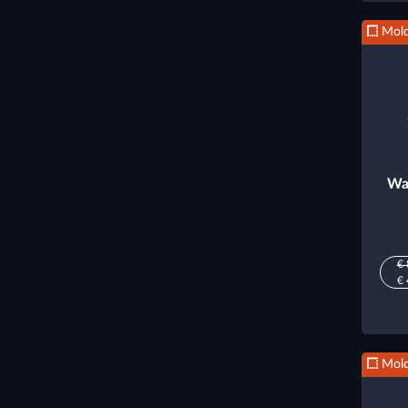
Mold
Wa
€ 
€ 
Mold