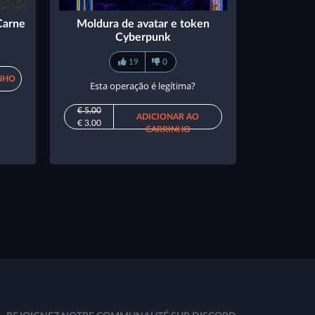
Carne
Moldura de avatar e token
Cyberpunk
19
0
NHO
Esta operação é legítima?
€ 5,00
ADICIONAR AO
€ 3,00
CARRINHO