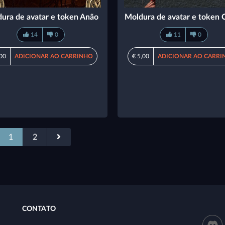
ura de avatar e token Anão
Moldura de avatar e token 
14
0
11
0
,00
ADICIONAR AO CARRINHO
€ 5,00
ADICIONAR AO CARRI
1
2
CONTATO