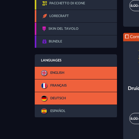
PACCHETTO DI ICONE
8,00
LORECRAFT
SKIN DEL TAVOLO
Corn
BUNDLE
LANGUAGES
ENGLISH
FRANÇAIS
Drui
DEUTSCH
ESPAÑOL
8,00