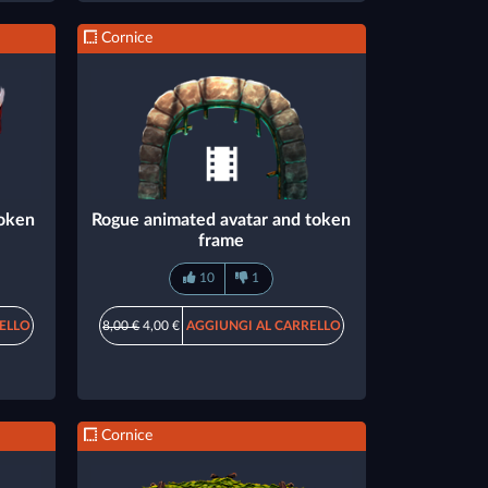
Cornice
token
Rogue animated avatar and token
frame
10
1
ELLO
8,00 €
4,00 €
AGGIUNGI AL CARRELLO
Cornice