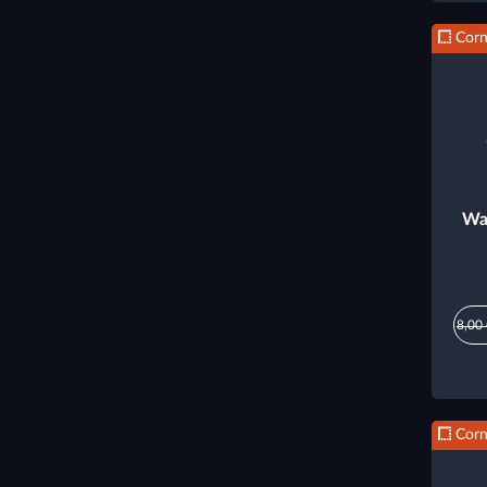
Corn
Wa
8,00
Corn