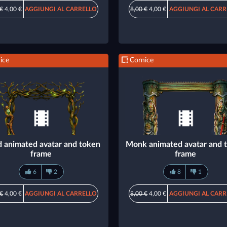
 €
4,00 €
AGGIUNGI AL CARRELLO
8,00 €
4,00 €
AGGIUNGI AL CARR
ice
Cornice
d animated avatar and token
Monk animated avatar and 
frame
frame
6
2
8
1
 €
4,00 €
AGGIUNGI AL CARRELLO
8,00 €
4,00 €
AGGIUNGI AL CARR