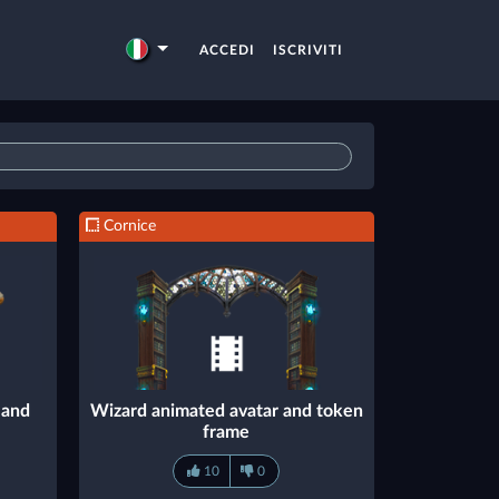
ACCEDI
ISCRIVITI
Cornice
 and
Wizard animated avatar and token
frame
10
0