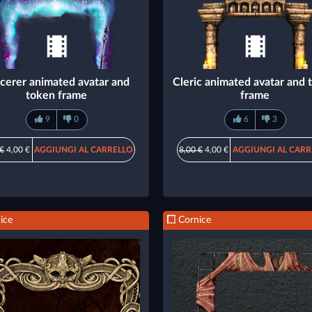
cerer animated avatar and
Cleric animated avatar and 
token frame
frame
9
0
6
3
 €
4,00 €
AGGIUNGI AL CARRELLO
8,00 €
4,00 €
AGGIUNGI AL CARR
ice
Cornice