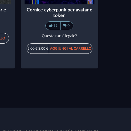
ar e
Cornice cyberpunk per avatar e
token
19
0
Questa run è legale?
LLO
5,00 €
3,00 €
AGGIUNGI AL CARRELLO