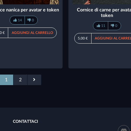
ce nanica per avatar e token
Cornice di carne per avat
token
14
0
11
0
0 €
AGGIUNGI AL CARRELLO
5,00 €
AGGIUNGI AL CARRE
1
2
CONTATTACI