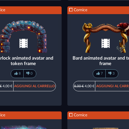
ice
Cornice
rlock animated avatar and
Bard animated avatar and 
token frame
frame
8
0
7
3
 €
4,00 €
AGGIUNGI AL CARRELLO
8,00 €
4,00 €
AGGIUNGI AL CARR
ice
Cornice