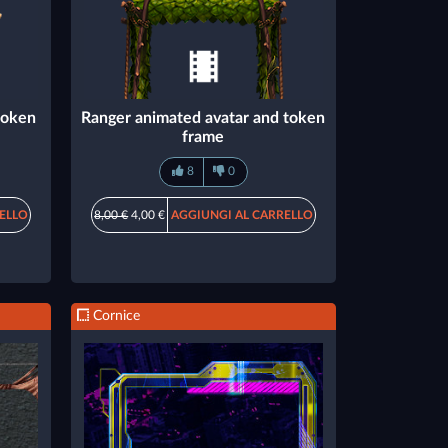
token
Ranger animated avatar and token
frame
8
0
ELLO
8,00 €
4,00 €
AGGIUNGI AL CARRELLO
Cornice