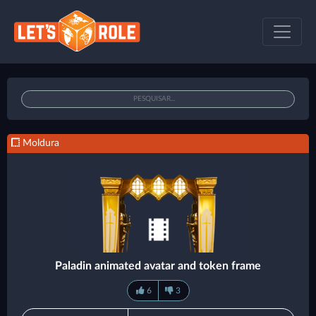
Moldura
Paladin animated avatar and token frame
6
3