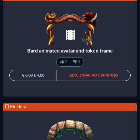
Bard animated avatar and token frame
7
3
€ 8,00
€ 4,00
ADICIONAR AO CARRINHO
Moldura