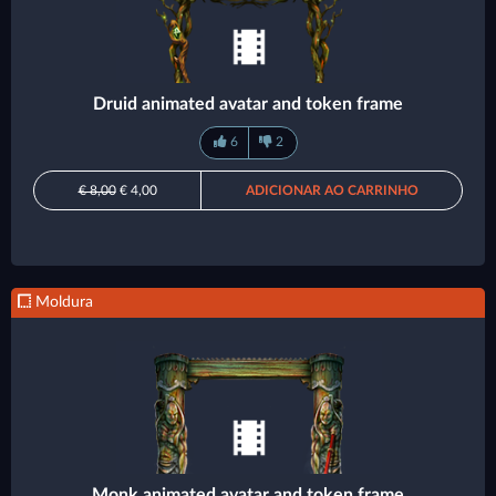
Druid animated avatar and token frame
6
2
€ 8,00
€ 4,00
ADICIONAR AO CARRINHO
Moldura
Monk animated avatar and token frame