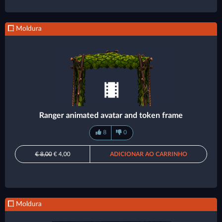
Moldura
Ranger animated avatar and token frame
8
0
€ 8,00
€ 4,00
ADICIONAR AO CARRINHO
Moldura