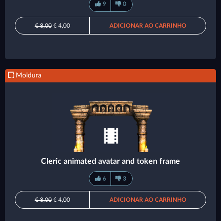
9
0
€ 8,00
€ 4,00
ADICIONAR AO CARRINHO
Moldura
Cleric animated avatar and token frame
6
3
€ 8,00
€ 4,00
ADICIONAR AO CARRINHO