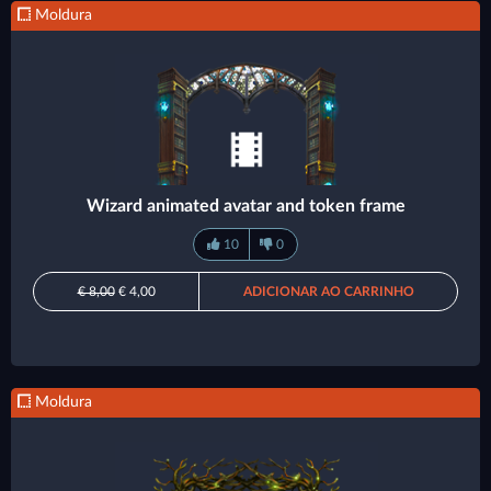
Moldura
Wizard animated avatar and token frame
10
0
€ 8,00
€ 4,00
ADICIONAR AO CARRINHO
Moldura