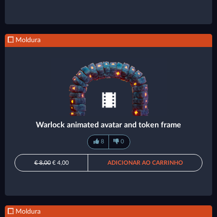
Moldura
Warlock animated avatar and token frame
8
0
€ 8,00
€ 4,00
ADICIONAR AO CARRINHO
Moldura