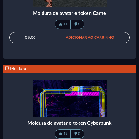
Moldura de avatar e token Carne
11
0
€ 5,00
ADICIONAR AO CARRINHO
Moldura
Moldura de avatar e token Cyberpunk
19
0