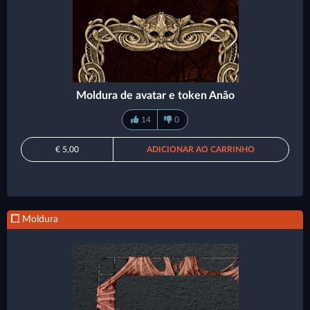
Moldura de avatar e token Anão
14
0
€ 5,00
ADICIONAR AO CARRINHO
Moldura