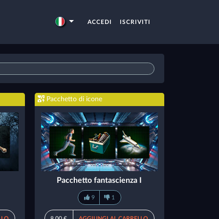
ACCEDI
ISCRIVITI
Pacchetto di icone
Pacchetto fantascienza I
9
1
LLO
8,00 €
AGGIUNGI AL CARRELLO