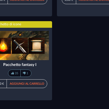
hetto di icone
Pacchetto fantasy I
35
1
0 €
AGGIUNGI AL CARRELLO