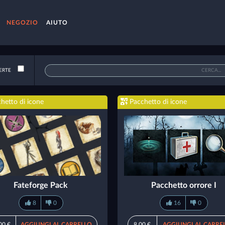
NEGOZIO
AIUTO
ERTE
hetto di icone
Pacchetto di icone
Fateforge Pack
Pacchetto orrore I
8
0
16
0
00 €
AGGIUNGI AL CARRELLO
8,00 €
AGGIUNGI AL CARRE