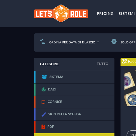
PRICING
SISTEMI
ORDINA PER DATA DI RILASCIO
SOLO OFF
Pacc
TUTTO
CATEGORIE
SISTEMA
DADI
CORNICE
SKIN DELLA SCHEDA
PDF
12,