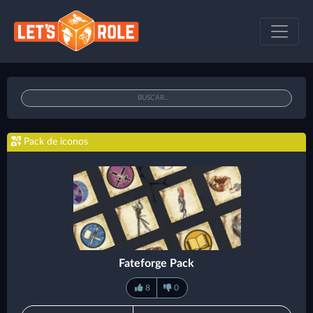
Pack de iconos
Fateforge Pack
8
0