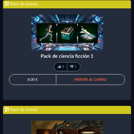
Pack de iconos
Pack de ciencia ficción 1
9
1
8,00 €
AÑADIR AL CARRO
Pack de iconos